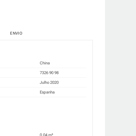
ENVIO
China
7326 90 98
Julho 2020
Espanha
0.04 m³