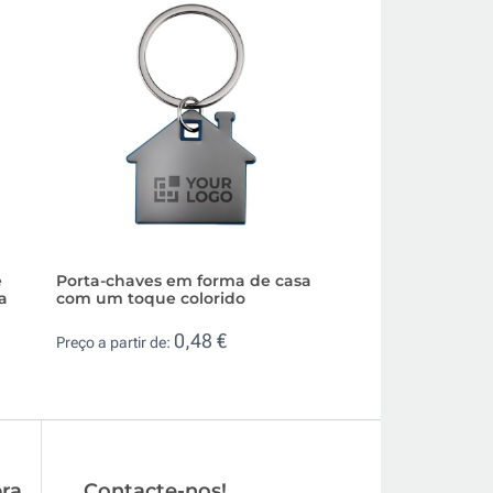
e
Porta-chaves em forma de casa
Porta-chaves redo
a
com um toque colorido
de metal de alto b
0,48 €
0,8
Preço a partir de:
Preço a partir de:
ra
Contacte-nos!