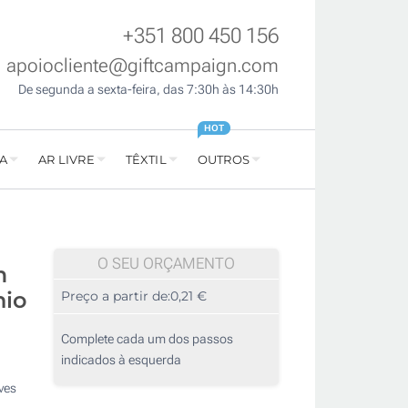
+351 800 450 156
apoiocliente@giftcampaign.com
De segunda a sexta-feira, das 7:30h às 14:30h
HOT
A
AR LIVRE
TÊXTIL
OUTROS
O SEU ORÇAMENTO
m
nio
Preço a partir de:
0,21 €
Complete cada um dos passos
indicados à esquerda
ves