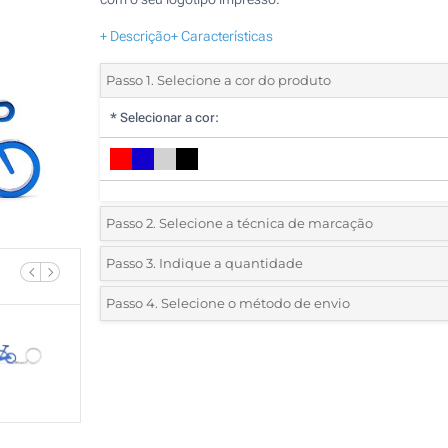
+ Descrição
+ Características
Passo 1. Selecione a cor do produto
*
Selecionar a cor:
Passo 2. Selecione a técnica de marcação
*
Selecione o tipo de marcação e as cores do logotipo:
Passo 3. Indique a quantidade
*
Quantidade mínima:
330
Passo 4. Selecione o método de envio
1 Cor (Num lado)
Quantidade
Standard
Preço/Unidade
Gravação a Laser (Num lado)
330
Sem impressão
660