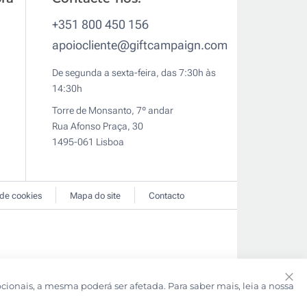
+351 800 450 156
apoiocliente@giftcampaign.com
De segunda a sexta-feira, das 7:30h às
14:30h
Torre de Monsanto, 7º andar
Rua Afonso Praça, 30
1495-061 Lisboa
 de cookies
Mapa do site
Contacto
pcionais, a mesma poderá ser afetada. Para saber mais, leia a nossa
Clo
Coo