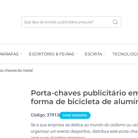
GARRAFAS
ESCRITÓRIO & FEIRAS
ESCRITA
TECNOLOGI
ta-chaves de metal
Porta-chaves publicitário e
forma de bicicleta de alumí
Código:
37913
MAIS VENDIDO
Se a sua empresa se dedica ao mundo do ciclismo ou vai
organizar um evento desportivo, distribua este porta-cha
com o seu logotipo impresso.