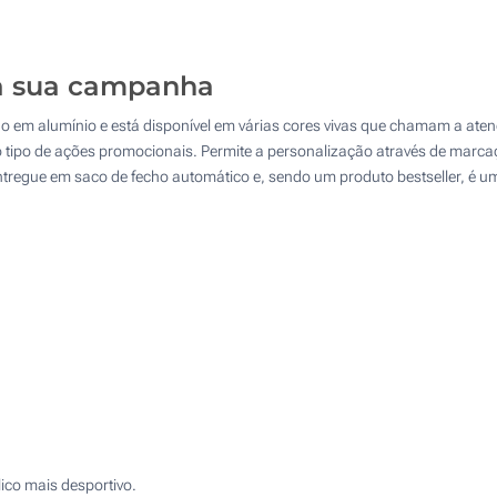
1650
3300
da sua campanha
6600
do em alumínio e está disponível em várias cores vivas que chamam a atenç
Atualizar
Outra :
o tipo de ações promocionais. Permite a personalização através de marc
entregue em saco de fecho automático e, sendo um produto bestseller, é 
ico mais desportivo.