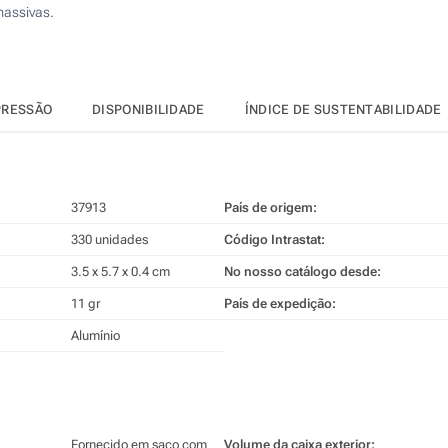
assivas.
PRESSÃO
DISPONIBILIDADE
ÍNDICE DE SUSTENTABILIDADE
37913
País de origem:
330 unidades
Código Intrastat:
3.5 x 5.7 x 0.4 cm
No nosso catálogo desde:
11 gr
País de expedição:
Alumínio
Fornecido em saco com
Volume da caixa exterior: