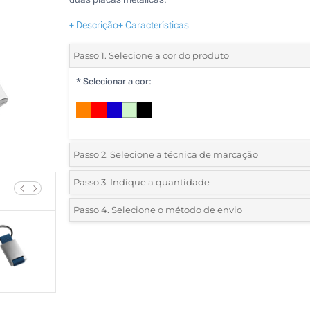
+ Descrição
+ Características
Passo 1. Selecione a cor do produto
*
Selecionar a cor:
Passo 2. Selecione a técnica de marcação
*
Selecione o tipo de marcação e as cores do logotipo:
Passo 3. Indique a quantidade
*
Quantidade mínima:
25
Passo 4. Selecione o método de envio
1 Cor (Num lado)
Quantidade
Standard
Preço/Unidade
2 Cores (Num lado)
25
Gravação a laser (Num lado)
50
Sem impressão