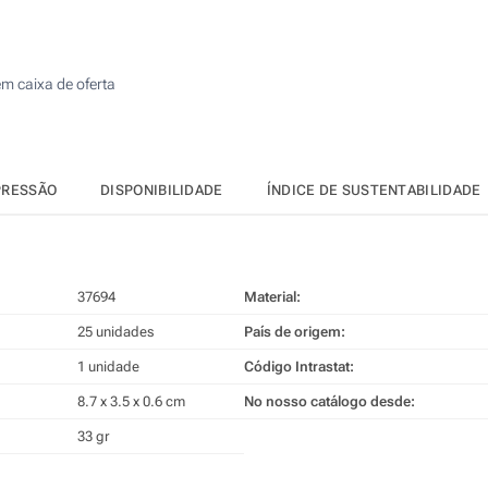
125
250
m caixa de oferta
500
Atualizar
Outra :
PRESSÃO
DISPONIBILIDADE
ÍNDICE DE SUSTENTABILIDADE
37694
Material:
25 unidades
País de origem:
1 unidade
Código Intrastat:
8.7 x 3.5 x 0.6 cm
No nosso catálogo desde:
33 gr