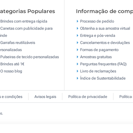
ategorias Populares
Informação de comp
Brindes com entrega rápida
Processo de pedido
Canetas com publicidade para
Obtenha a sua amostra virtual
inde
Entrega e pós-venda
Garrafas reutilizáveis
Cancelamentos e devoluções
rsonalizadas
Formas de pagamento
Pulseiras de tecido personalizadas
Amostras gratuitas
Brindes até 1€
Perguntas frequentes (FAQ)
O nosso blog
Livro de reclamaçōes
Índice de Sustentabilidade
 e condições
Avisos legais
Política de privacidade
Política
s.