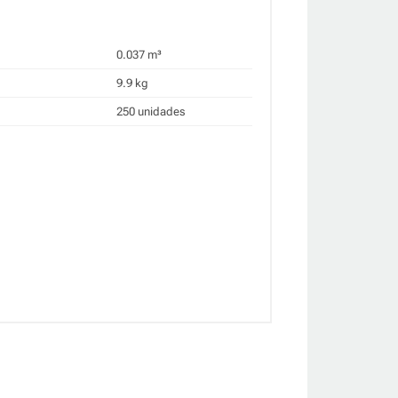
0.037 m³
9.9 kg
250 unidades