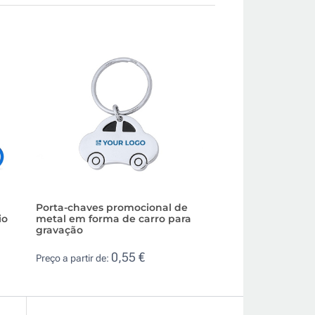
Porta-chaves promocional de
Porta-chaves em 
io
metal em forma de carro para
com um toque col
gravação
0,4
Preço a partir de:
0,55 €
Preço a partir de: