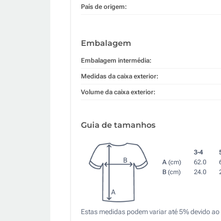
País de origem:
Embalagem
Embalagem intermédia:
Medidas da caixa exterior:
Volume da caixa exterior:
Guia de tamanhos
3-4
A
(cm)
62.0
B
(cm)
24.0
Estas medidas podem variar até 5% devido ao 