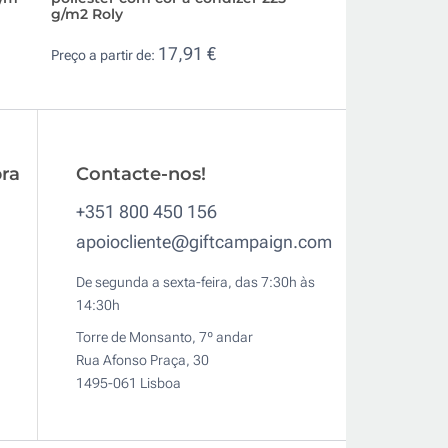
g/m2 Roly
7,4
Preço a partir de:
17,91 €
Preço a partir de:
ra
Contacte-nos!
+351 800 450 156
apoiocliente@giftcampaign.com
De segunda a sexta-feira, das 7:30h às
14:30h
Torre de Monsanto, 7º andar
Rua Afonso Praça, 30
1495-061 Lisboa