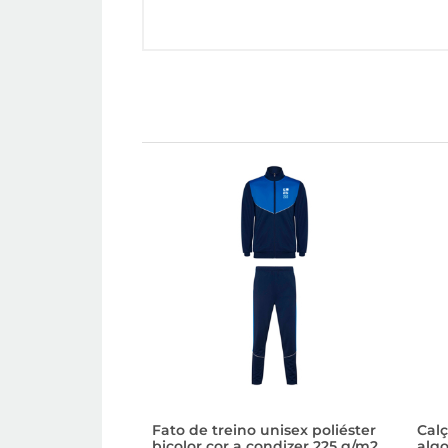
Fato de treino unisex poliéster
Calç
bicolor cor a condizer 225 g/m2
algo