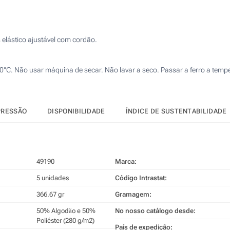
Calcular preço
4 Cores (Num lado)
Bordado (Num lado)
s elástico ajustável com cordão.
Transferência digital a cores (Num lado)
0°C. Não usar máquina de secar. Não lavar a seco. Passar a ferro a temp
Sem impressão
PRESSÃO
DISPONIBILIDADE
ÍNDICE DE SUSTENTABILIDADE
49190
Marca:
5 unidades
Código Intrastat:
366.67 gr
Gramagem:
50% Algodăo e 50%
No nosso catálogo desde:
Poliéster (280 g/m2)
País de expedição: