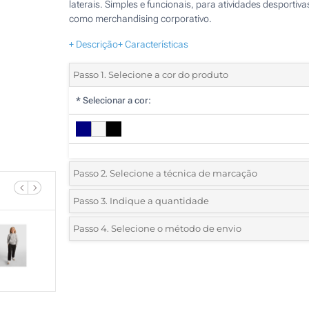
laterais. Simples e funcionais, para atividades desportiva
como merchandising corporativo.
+ Descrição
+ Características
Passo 1. Selecione a cor do produto
*
Selecionar a cor:
Passo 2. Selecione a técnica de marcação
*
Selecione o tipo de marcação e as cores do logotipo:
Passo 3. Indique a quantidade
*
Pedido mínimo 5 (total de pedido)
Passo 4. Selecione o método de envio
1 Cor (Num lado)
Standard
Deve selecionar uma cor para ver as quantidades e tamanh
2 Cores (Num lado)
disponíveis.
3 Cores (Num lado)