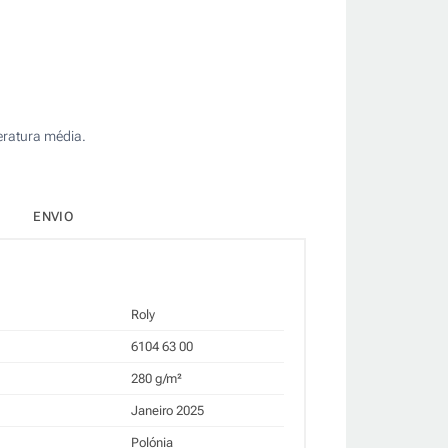
eratura média.
ENVIO
Roly
6104 63 00
280 g/m²
Janeiro 2025
Polónia