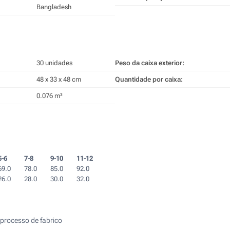
Bangladesh
30 unidades
Peso da caixa exterior:
48 x 33 x 48 cm
Quantidade por caixa:
0.076 m³
5-6
7-8
9-10
11-12
69.0
78.0
85.0
92.0
26.0
28.0
30.0
32.0
processo de fabrico