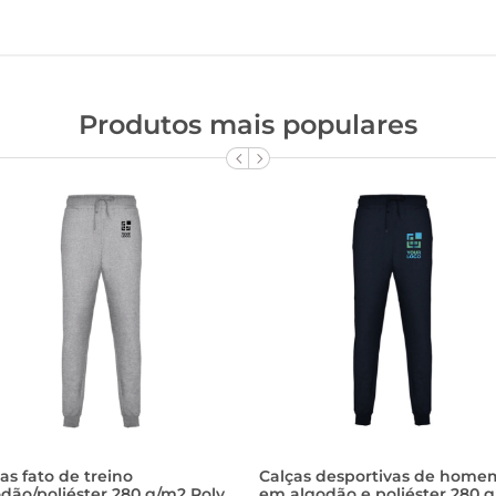
Produtos mais populares
as fato de treino
Calças desportivas de home
dão/poliéster 280 g/m2 Roly
em algodão e poliéster 280 