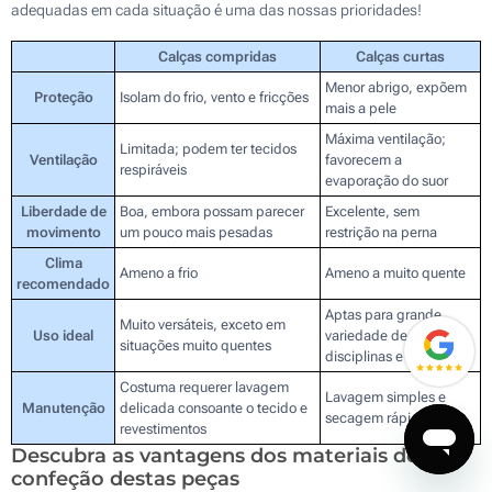
adequadas em cada situação é uma das nossas prioridades!
Calças compridas
Calças curtas
Menor abrigo, expõem
Proteção
Isolam do frio, vento e fricções
mais a pele
Máxima ventilação;
Limitada; podem ter tecidos
Ventilação
favorecem a
respiráveis
evaporação do suor
Liberdade de
Boa, embora possam parecer
Excelente, sem
movimento
um pouco mais pesadas
restrição na perna
Clima
Ameno a frio
Ameno a muito quente
recomendado
Aptas para grande
Muito versáteis, exceto em
Uso ideal
variedade de
situações muito quentes
disciplinas e exercícios
Costuma requerer lavagem
Lavagem simples e
Manutenção
delicada consoante o tecido e
secagem rápida
revestimentos
Descubra as vantagens dos materiais de
confeção destas peças