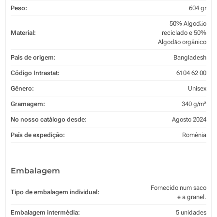
Peso:
604 gr
50% Algodăo
Material:
reciclado e 50%
Algodăo orgânico
País de origem:
Bangladesh
Código Intrastat:
6104 62 00
Gênero:
Unisex
Gramagem:
340 g/m²
No nosso catálogo desde:
Agosto 2024
País de expedição:
Roménia
Embalagem
Fornecido num saco
Tipo de embalagem individual:
e a granel.
Embalagem intermédia:
5 unidades