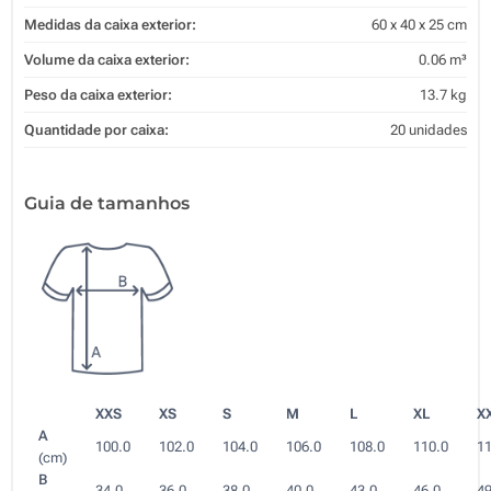
Medidas da caixa exterior:
60 x 40 x 25 cm
Volume da caixa exterior:
0.06 m³
Peso da caixa exterior:
13.7 kg
Quantidade por caixa:
20 unidades
Guia de tamanhos
XXS
XS
S
M
L
XL
X
A
100.0
102.0
104.0
106.0
108.0
110.0
11
(cm)
B
34.0
36.0
38.0
40.0
43.0
46.0
49