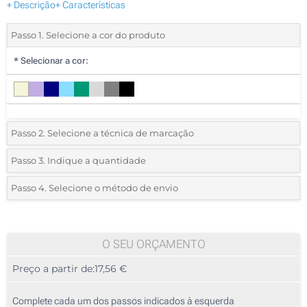
+ Descrição
+ Características
Passo 1. Selecione a cor do produto
*
Selecionar a cor:
Passo 2. Selecione a técnica de marcação
*
Selecione o tipo de marcação e as cores do logotipo:
Passo 3. Indique a quantidade
*
Pedido mínimo 5 (total de pedido)
Passo 4. Selecione o método de envio
1 Cor (Na frente)
Standard
Deve selecionar uma cor para ver as quantidades e tamanhos
2 Cores (Na frente)
disponíveis.
O SEU ORÇAMENTO
3 Cores (Na frente)
Preço a partir de:
17,56 €
Calcular preço
4 Cores (Na frente)
Complete cada um dos passos indicados à esquerda