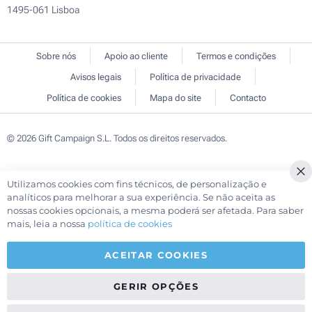
1495-061 Lisboa
Sobre nós
Apoio ao cliente
Termos e condições
Avisos legais
Política de privacidade
Política de cookies
Mapa do site
Contacto
© 2026 Gift Campaign S.L. Todos os direitos reservados.
Utilizamos cookies com fins técnicos, de personalização e
Cl
analíticos para melhorar a sua experiência. Se não aceita as
Co
nossas cookies opcionais, a mesma poderá ser afetada. Para saber
Ba
mais, leia a nossa
política de cookies
ACEITAR COOKIES
GERIR OPÇÕES