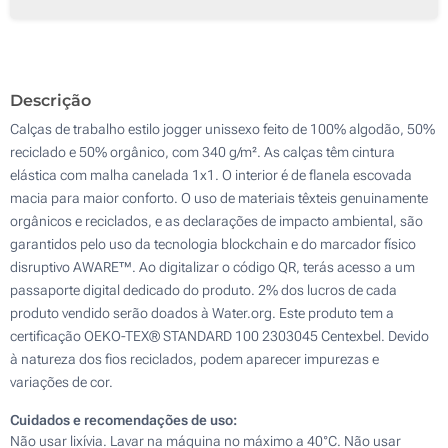
Remendo impresso com contorno bordado (Na frente)
Transferência digital a cores (Na frente)
Descrição
Bordado (Na frente)
Calças de trabalho estilo jogger unissexo feito de 100% algodão, 50%
Sem impressão
reciclado e 50% orgânico, com 340 g/m². As calças têm cintura
elástica com malha canelada 1x1. O interior é de flanela escovada
macia para maior conforto. O uso de materiais têxteis genuinamente
orgânicos e reciclados, e as declarações de impacto ambiental, são
garantidos pelo uso da tecnologia blockchain e do marcador físico
disruptivo AWARE™. Ao digitalizar o código QR, terás acesso a um
passaporte digital dedicado do produto. 2% dos lucros de cada
produto vendido serão doados à Water.org. Este produto tem a
certificação OEKO-TEX® STANDARD 100 2303045 Centexbel. Devido
à natureza dos fios reciclados, podem aparecer impurezas e
variações de cor.
Cuidados e recomendações de uso:
Não usar lixívia. Lavar na máquina no máximo a 40°C. Não usar