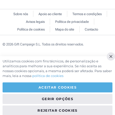
Sobre nós
Apoio ao cliente
Termos e condições
Avisos legais
Política de privacidade
Política de cookies
Mapa do site
Contacto
© 2026 Gift Campaign S.L. Todos os direitos reservados.
Utilizamos cookies com fins técnicos, de personalização e
Cl
analíticos para melhorar a sua experiência. Se não aceita as
Co
nossas cookies opcionais, a mesma poderá ser afetada. Para saber
Ba
mais, leia a nossa
política de cookies
ACEITAR COOKIES
GERIR OPÇÕES
REJEITAR COOKIES