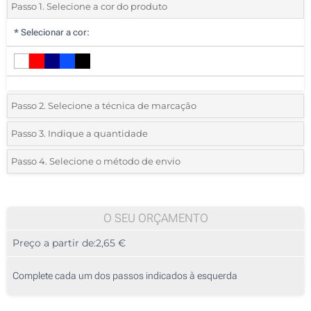
Passo 1. Selecione a cor do produto
*
Selecionar a cor:
Passo 2. Selecione a técnica de marcação
*
Selecione o tipo de marcação e as cores do logotipo:
Passo 3. Indique a quantidade
*
Pedido mínimo 10 (total de pedido)
Passo 4. Selecione o método de envio
1 Cor (Num lado)
Standard
Deve selecionar uma cor para ver as quantidades e tamanhos
2 Cores (Num lado)
disponíveis.
O SEU ORÇAMENTO
3 Cores (Num lado)
Preço a partir de:
2,65 €
Calcular preço
4 Cores (Num lado)
Complete cada um dos passos indicados à esquerda
Sublimação (até 400cm2) (No modelo branco)