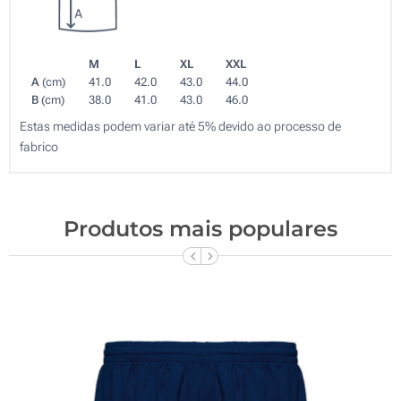
M
L
XL
XXL
A
(cm)
41.0
42.0
43.0
44.0
B
(cm)
38.0
41.0
43.0
46.0
Estas medidas podem variar até 5% devido ao processo de
fabrico
Produtos mais populares