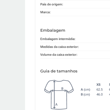
País de origem:
Marca:
Embalagem
Embalagem intermédia:
Medidas da caixa exterior:
Volume da caixa exterior:
Guia de tamanhos
XS
A
(cm)
62.5
B
(cm)
46.0