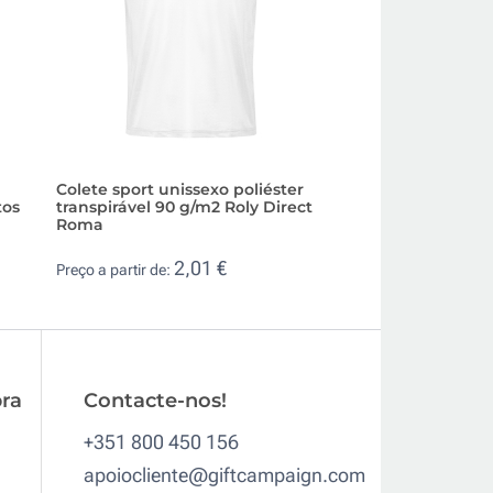
Colete sport unissexo poliéster
Colete de hidrata
tos
transpirável 90 g/m2 Roly Direct
corrida impermeáv
Roma
5,2
Preço a partir de:
2,01 €
Preço a partir de:
ra
Contacte-nos!
+351 800 450 156
apoiocliente@giftcampaign.com