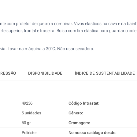
Calcular preço
rente com protetor de queixo a combinar. Vivos elásticos na cava e na bainh
te superior, frontal e traseira. Bolso com tira elástica para guardar o cole
xívia. Lavar na máquina a 30°C. Não usar secadora.
PRESSÃO
DISPONIBILIDADE
ÍNDICE DE SUSTENTABILIDADE
49236
Código Intrastat:
5 unidades
Gênero:
60 gr
Gramagem:
Poliéster
No nosso catálogo desde: