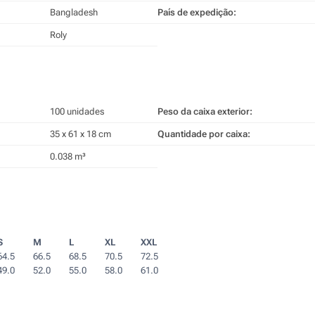
Bangladesh
País de expedição:
Roly
100 unidades
Peso da caixa exterior:
35 x 61 x 18 cm
Quantidade por caixa:
0.038 m³
S
M
L
XL
XXL
64.5
66.5
68.5
70.5
72.5
49.0
52.0
55.0
58.0
61.0