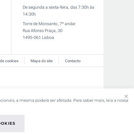
De segunda a sexta-feira, das 7:30h às
14:30h
Torre de Monsanto, 7º andar
Rua Afonso Praça, 30
1495-061 Lisboa
 de cookies
Mapa do site
Contacto
pcionais, a mesma poderá ser afetada. Para saber mais, leia a nossa
Clo
Coo
Bar
OOKIES