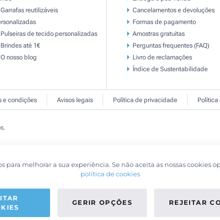
Garrafas reutilizáveis
Cancelamentos e devoluções
rsonalizadas
Formas de pagamento
Pulseiras de tecido personalizadas
Amostras gratuitas
Brindes até 1€
Perguntas frequentes (FAQ)
O nosso blog
Livro de reclamaçōes
Índice de Sustentabilidade
 e condições
Avisos legais
Política de privacidade
Política
s.
os para melhorar a sua experiência. Se não aceita as nossas cookies o
política de cookies
ITAR
GERIR OPÇÕES
REJEITAR C
KIES