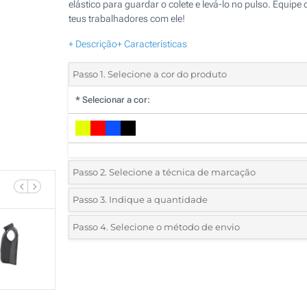
elástico para guardar o colete e levá-lo no pulso. Equipe 
teus trabalhadores com ele!
+ Descrição
+ Características
Passo 1. Selecione a cor do produto
*
Selecionar a cor:
Passo 2. Selecione a técnica de marcação
*
Selecione o tipo de marcação e as cores do logotipo:
Passo 3. Indique a quantidade
*
Pedido mínimo 5 (total de pedido)
Passo 4. Selecione o método de envio
1 Cor (Num lado)
Standard
Deve selecionar uma cor para ver as quantidades e tamanh
Sem impressão
disponíveis.