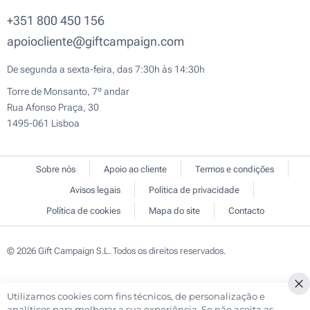
+351 800 450 156
apoiocliente@giftcampaign.com
De segunda a sexta-feira, das 7:30h às 14:30h
Torre de Monsanto, 7º andar
Rua Afonso Praça, 30
1495-061 Lisboa
Sobre nós
Apoio ao cliente
Termos e condições
Avisos legais
Política de privacidade
Política de cookies
Mapa do site
Contacto
© 2026 Gift Campaign S.L. Todos os direitos reservados.
Utilizamos cookies com fins técnicos, de personalização e
Cl
analíticos para melhorar a sua experiência. Se não aceita as