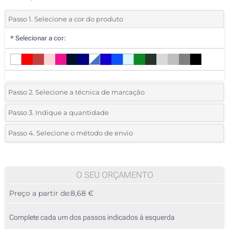
Passo 1. Selecione a cor do produto
*
Selecionar a cor:
Passo 2. Selecione a técnica de marcação
*
Selecione o tipo de marcação e as cores do logotipo:
Passo 3. Indique a quantidade
*
Pedido mínimo 10 (total de pedido)
Passo 4. Selecione o método de envio
1 Cor (Num lado)
Standard
Deve selecionar uma cor para ver as quantidades e tamanhos
2 Cores (Num lado)
disponíveis.
O SEU ORÇAMENTO
3 Cores (Num lado)
Preço a partir de:
8,68 €
Calcular preço
4 Cores (Num lado)
Complete cada um dos passos indicados à esquerda
Transferência digital a cores (Num lado)