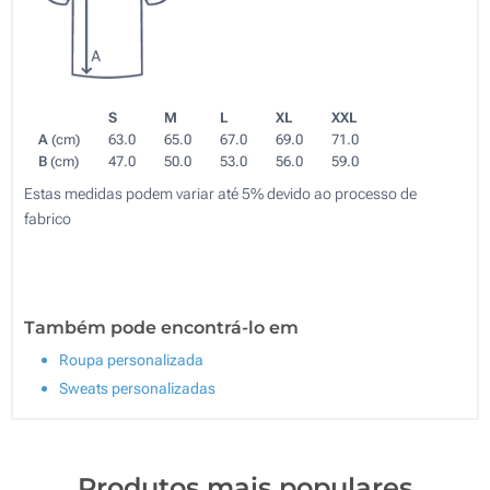
S
M
L
XL
XXL
A
(cm)
63.0
65.0
67.0
69.0
71.0
B
(cm)
47.0
50.0
53.0
56.0
59.0
Estas medidas podem variar até 5% devido ao processo de
fabrico
Também pode encontrá-lo em
Roupa personalizada
Sweats personalizadas
Produtos mais populares