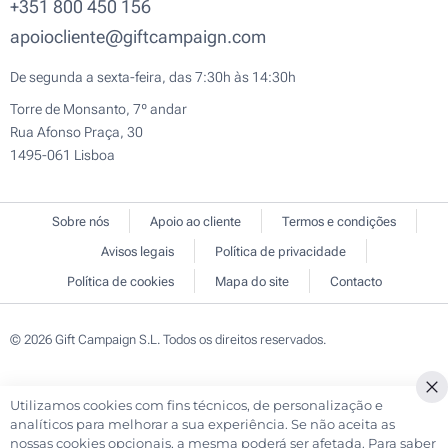
+351 800 450 156
apoiocliente@giftcampaign.com
De segunda a sexta-feira, das 7:30h às 14:30h
Torre de Monsanto, 7º andar
Rua Afonso Praça, 30
1495-061 Lisboa
Sobre nós
Apoio ao cliente
Termos e condições
Avisos legais
Política de privacidade
Política de cookies
Mapa do site
Contacto
© 2026 Gift Campaign S.L. Todos os direitos reservados.
Utilizamos cookies com fins técnicos, de personalização e
Cl
analíticos para melhorar a sua experiência. Se não aceita as
Co
nossas cookies opcionais, a mesma poderá ser afetada. Para saber