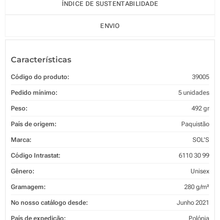
ÍNDICE DE SUSTENTABILIDADE
ENVIO
Características
Código do produto:
39005
Pedido mínimo:
5 unidades
Peso:
492 gr
País de origem:
Paquistão
Marca:
SOL'S
Código Intrastat:
6110 30 99
Gênero:
Unisex
Gramagem:
280 g/m²
No nosso catálogo desde:
Junho 2021
País de expedição:
Polónia