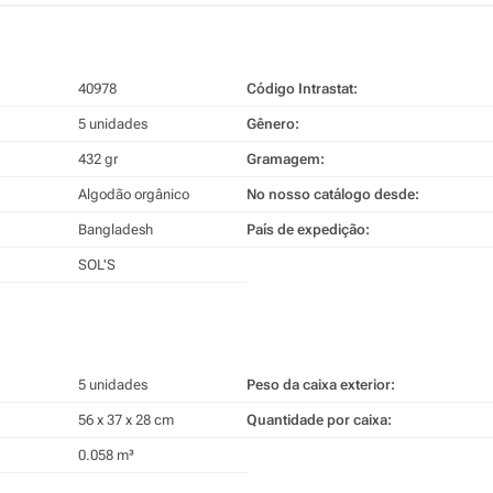
40978
Código Intrastat:
5 unidades
Gênero:
432 gr
Gramagem:
Algodão orgânico
No nosso catálogo desde:
Bangladesh
País de expedição:
SOL'S
5 unidades
Peso da caixa exterior:
56 x 37 x 28 cm
Quantidade por caixa:
0.058 m³