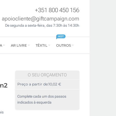
+351 800 450 156
apoiocliente@giftcampaign.com
De segunda a sexta-feira, das 7:30h às 14:30h
HOT
A
AR LIVRE
TÊXTIL
OUTROS
O SEU ORÇAMENTO
/m2
Preço a partir de:
10,02 €
Complete cada um dos passos
indicados à esquerda
ais