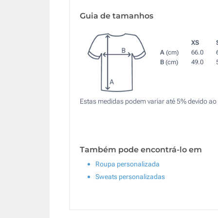
Guia de tamanhos
XS
A
(cm)
66.0
B
(cm)
49.0
Estas medidas podem variar até 5% devido ao 
Também pode encontrá-lo em
Roupa personalizada
Sweats personalizadas