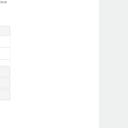
 sua
os