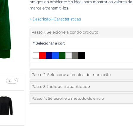
amigos do ambiente é o ideal para mostrar os valores da
marca e transmiti-los.
+ Descrição
+ Características
Passo 1. Selecione a cor do produto
*
Selecionar a cor:
Passo 2. Selecione a técnica de marcação
*
Selecione o tipo de marcação e as cores do logotipo:
Passo 3. Indique a quantidade
*
Pedido mínimo 5 (total de pedido)
Passo 4. Selecione o método de envio
1 Cor (Num lado)
Standard
Deve selecionar uma cor para ver as quantidades e tamanh
2 Cores (Num lado)
disponíveis.
3 Cores (Num lado)