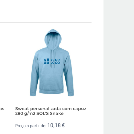
as
Sweat personalizada com capuz
Jersey de algodão
280 g/m2 SOL'S Snake
malha unissexo 2
10,18 €
7,3
Preço a partir de:
Preço a partir de: