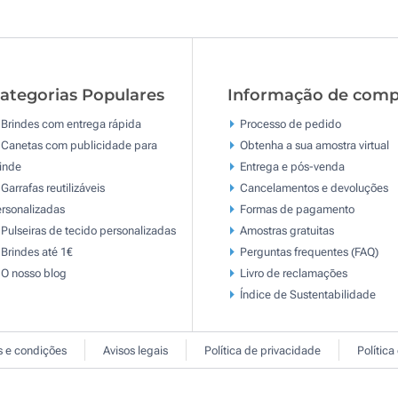
ategorias Populares
Informação de comp
Brindes com entrega rápida
Processo de pedido
Canetas com publicidade para
Obtenha a sua amostra virtual
inde
Entrega e pós-venda
Garrafas reutilizáveis
Cancelamentos e devoluções
rsonalizadas
Formas de pagamento
Pulseiras de tecido personalizadas
Amostras gratuitas
Brindes até 1€
Perguntas frequentes (FAQ)
O nosso blog
Livro de reclamaçōes
Índice de Sustentabilidade
 e condições
Avisos legais
Política de privacidade
Política