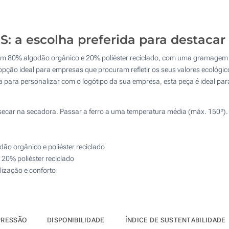
Calcular preço
4 Cores (Num lado)
Bordado (No peito)
S: a escolha preferida para destaca
com 80% algodão orgânico e 20% poliéster reciclado, com uma gramagem
Transfer Digital Têxtil Full Color (Num lado)
ção ideal para empresas que procuram refletir os seus valores ecológicos
a para personalizar com o logótipo da sua empresa, esta peça é ideal pa
secar na secadora. Passar a ferro a uma temperatura média (máx. 150º). 
ão orgânico e poliéster reciclado
 20% poliéster reciclado
ização e conforto
PRESSÃO
DISPONIBILIDADE
ÍNDICE DE SUSTENTABILIDADE