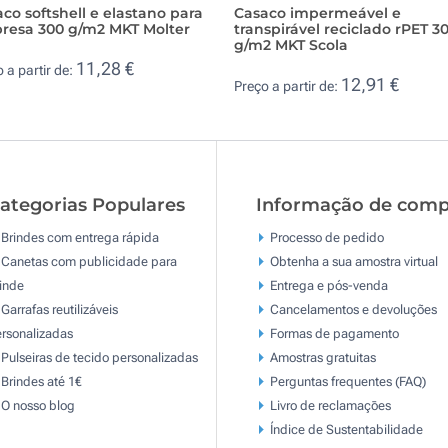
co softshell e elastano para
Casaco impermeável e
resa 300 g/m2 MKT Molter
transpirável reciclado rPET 3
g/m2 MKT Scola
11,28 €
 a partir de:
12,91 €
Preço a partir de:
ategorias Populares
Informação de comp
Brindes com entrega rápida
Processo de pedido
Canetas com publicidade para
Obtenha a sua amostra virtual
inde
Entrega e pós-venda
Garrafas reutilizáveis
Cancelamentos e devoluções
rsonalizadas
Formas de pagamento
Pulseiras de tecido personalizadas
Amostras gratuitas
Brindes até 1€
Perguntas frequentes (FAQ)
O nosso blog
Livro de reclamaçōes
Índice de Sustentabilidade