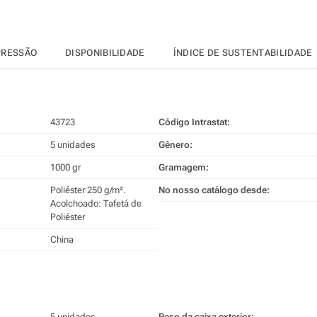
PRESSÃO
DISPONIBILIDADE
ÍNDICE DE SUSTENTABILIDADE
43723
Código Intrastat:
5 unidades
Gênero:
1000 gr
Gramagem:
Poliéster 250 g/m².
No nosso catálogo desde:
Acolchoado: Tafetá de
Poliéster
China
5 unidades
Peso da caixa exterior: