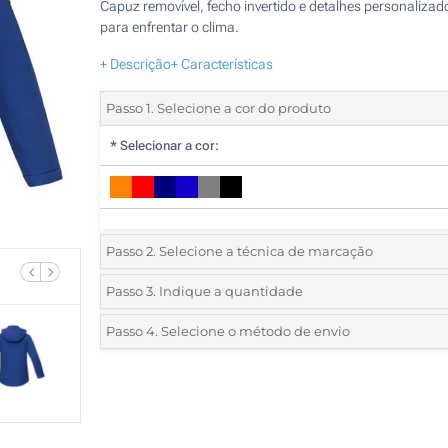
Capuz removível, fecho invertido e detalhes personalizad
para enfrentar o clima.
+ Descrição
+ Características
Passo 1. Selecione a cor do produto
*
Selecionar a cor:
Passo 2. Selecione a técnica de marcação
*
Selecione o tipo de marcação e as cores do logotipo:
Passo 3. Indique a quantidade
*
Pedido mínimo 5 (total de pedido)
Passo 4. Selecione o método de envio
1 Cor (No peito)
Standard
Deve selecionar uma cor para ver as quantidades e tamanh
1 Cor (Atrás)
disponíveis.
2 Cores (Atrás)