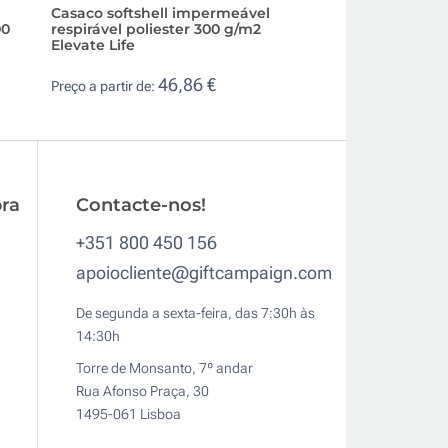
Casaco softshell impermeável
Casaco softshell 
00
respirável poliester 300 g/m2
impermeável poli
Elevate Life
Cornal
46,86 €
12,
Preço a partir de:
Preço a partir de:
ra
Contacte-nos!
+351 800 450 156
apoiocliente@giftcampaign.com
De segunda a sexta-feira, das 7:30h às
14:30h
Torre de Monsanto, 7º andar
Rua Afonso Praça, 30
1495-061 Lisboa