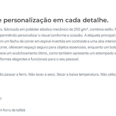
Calcular preço
3 Cores (Atrás)
4 Cores (Atrás)
e personalização em cada detalhe.
, fabricado em poliéster elástico mecânico de 250 g/m², combina estilo,
Bordado (No peito)
ermitindo personalizar o visual conforme a ocasião. A etiqueta principa
om um fecho de correr em espiral invertida em contraste e uma aba interi
Transferência digital a cores (No peito)
correr, oferecem espaço seguro para objetos essenciais, enquanto um bo
ó oferece um acolchoamento ótimo, como também apresenta um estampado at
Sem impressão
formes elegantes e funcionais para o seu pessoal.
o passar a ferro. Não lavar a seco. Secar a baixa temperatura. Não util
o
m forro de tafetá