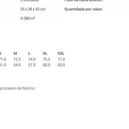
55 x 38 x 42 cm
Quantidade por caixa:
0.088 m³
S
M
L
XL
XXL
71.0
72.5
74.0
75.5
77.0
51.0
54.0
57.0
60.0
63.0
processo de fabrico