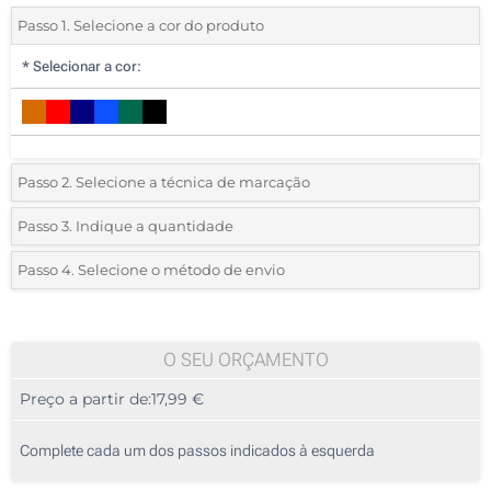
Passo 1. Selecione a cor do produto
*
Selecionar a cor:
Passo 2. Selecione a técnica de marcação
*
Selecione o tipo de marcação e as cores do logotipo:
Passo 3. Indique a quantidade
*
Pedido mínimo 10 (total de pedido)
Passo 4. Selecione o método de envio
Transferência digital a cores (Num lado)
Standard
Deve selecionar uma cor para ver as quantidades e tamanhos
Sem impressão
disponíveis.
O SEU ORÇAMENTO
Preço a partir de:
17,99 €
Calcular preço
Complete cada um dos passos indicados à esquerda