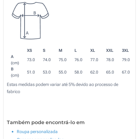
XS
S
M
L
XL
XXL
3XL
A
73.0
74.0
75.0
76.0
77.0
78.0
79.0
(cm)
B
51.0
53.0
55.0
58.0
62.0
65.0
67.0
(cm)
Estas medidas podem variar até 5% devido ao processo de
fabrico
Também pode encontrá-lo em
Roupa personalizada