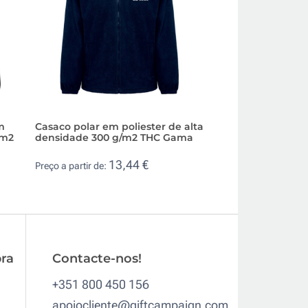
m
Casaco polar em poliester de alta
Casaco polar de t
/m2
densidade 300 g/m2 THC Gama
visibilidade 300 g
13,44 €
13,
Preço a partir de:
Preço a partir de:
ra
Contacte-nos!
+351 800 450 156
apoiocliente@giftcampaign.com