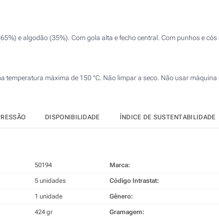
Bordado (Num lado)
r (65%) e algodão (35%). Com gola alta e fecho central. Com punhos e cós
Transferência digital a cores (Num lado)
Sem impressão
a uma temperatura máxima de 150 °C. Não limpar a seco. Não usar máquina 
PRESSÃO
DISPONIBILIDADE
ÍNDICE DE SUSTENTABILIDADE
50194
Marca:
5 unidades
Código Intrastat:
1 unidade
Gênero:
424 gr
Gramagem: