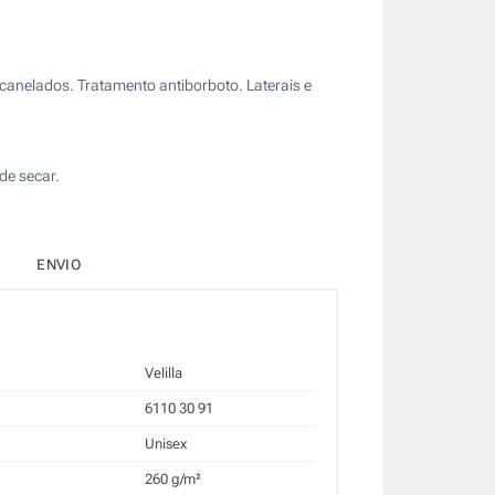
 canelados. Tratamento antiborboto. Laterais e
de secar.
ENVIO
Velilla
6110 30 91
Unisex
260 g/m²