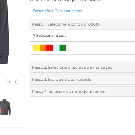
+ Descrição
+ Características
Passo 1. Selecione a cor do produto
*
Selecionar a cor:
Passo 2. Selecione a técnica de marcação
*
Selecione o tipo de marcação e as cores do logotipo:
Passo 3. Indique a quantidade
*
Pedido mínimo 5 (total de pedido)
Passo 4. Selecione o método de envio
1 Cor (Num lado)
Standard
Deve selecionar uma cor para ver as quantidades e tamanh
2 Cores (Num lado)
disponíveis.
3 Cores (Num lado)
Calcular preço
4 Cores (Num lado)