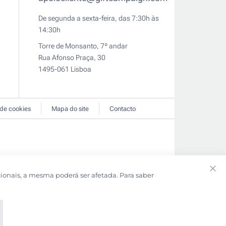
De segunda a sexta-feira, das 7:30h às
14:30h
Torre de Monsanto, 7º andar
Rua Afonso Praça, 30
1495-061 Lisboa
 de cookies
Mapa do site
Contacto
cionais, a mesma poderá ser afetada. Para saber
Clo
Coo
Bar