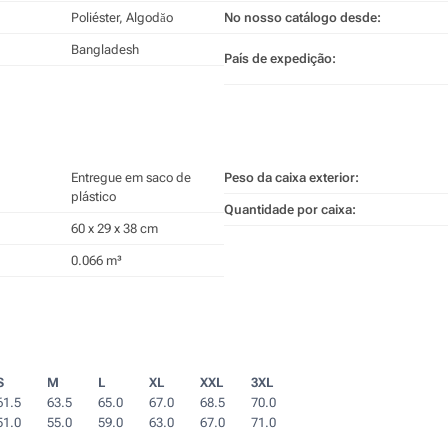
Poliéster, Algodăo
No nosso catálogo desde:
Bangladesh
País de expedição:
Entregue em saco de
Peso da caixa exterior:
plástico
Quantidade por caixa:
60 x 29 x 38 cm
0.066 m³
S
M
L
XL
XXL
3XL
61.5
63.5
65.0
67.0
68.5
70.0
51.0
55.0
59.0
63.0
67.0
71.0