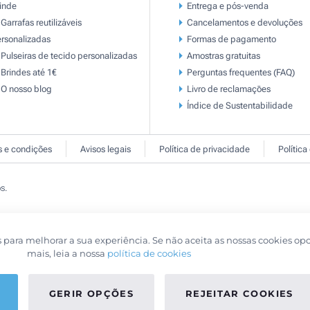
inde
Entrega e pós-venda
Garrafas reutilizáveis
Cancelamentos e devoluções
rsonalizadas
Formas de pagamento
Pulseiras de tecido personalizadas
Amostras gratuitas
Brindes até 1€
Perguntas frequentes (FAQ)
O nosso blog
Livro de reclamaçōes
Índice de Sustentabilidade
 e condições
Avisos legais
Política de privacidade
Política
s.
s para melhorar a sua experiência. Se não aceita as nossas cookies op
mais, leia a nossa
política de cookies
GERIR OPÇÕES
REJEITAR COOKIES