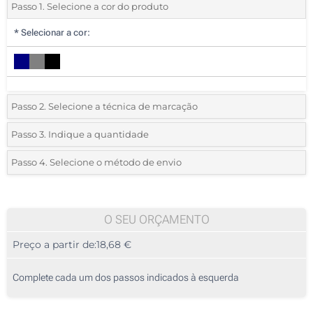
Passo 1. Selecione a cor do produto
*
Selecionar a cor:
Passo 2. Selecione a técnica de marcação
*
Selecione o tipo de marcação e as cores do logotipo:
Passo 3. Indique a quantidade
*
Pedido mínimo 5 (total de pedido)
Passo 4. Selecione o método de envio
1 Cor (No peito)
Standard
Deve selecionar uma cor para ver as quantidades e tamanhos
2 Cores (No peito)
disponíveis.
O SEU ORÇAMENTO
Bordado (No peito)
Preço a partir de:
18,68 €
Calcular preço
Sem impressão
Complete cada um dos passos indicados à esquerda