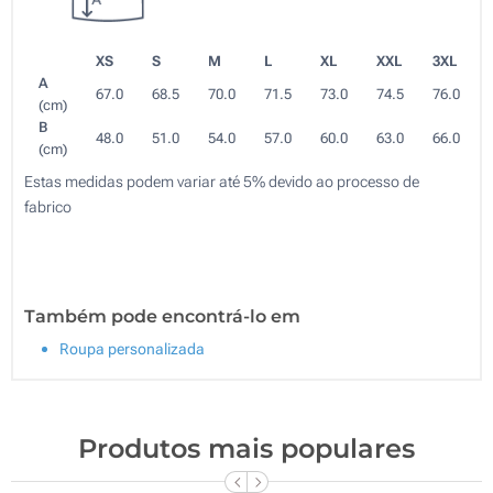
XS
S
M
L
XL
XXL
3XL
A
67.0
68.5
70.0
71.5
73.0
74.5
76.0
(cm)
B
48.0
51.0
54.0
57.0
60.0
63.0
66.0
(cm)
Estas medidas podem variar até 5% devido ao processo de
fabrico
Também pode encontrá-lo em
Roupa personalizada
Produtos mais populares