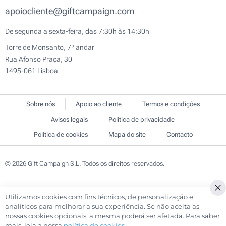
apoiocliente@giftcampaign.com
De segunda a sexta-feira, das 7:30h às 14:30h
Torre de Monsanto, 7º andar
Rua Afonso Praça, 30
1495-061 Lisboa
Sobre nós
Apoio ao cliente
Termos e condições
Avisos legais
Política de privacidade
Política de cookies
Mapa do site
Contacto
© 2026 Gift Campaign S.L. Todos os direitos reservados.
Utilizamos cookies com fins técnicos, de personalização e
Cl
analíticos para melhorar a sua experiência. Se não aceita as
Co
nossas cookies opcionais, a mesma poderá ser afetada. Para saber
Ba
mais, leia a nossa
política de cookies