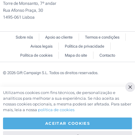
Torre de Monsanto, 7º andar
Rua Afonso Praça, 30
1495-061 Lisboa
Sobre nós
Apoio ao cliente
Termos e condições
Avisos legais
Política de privacidade
Política de cookies
Mapa do site
Contacto
© 2026 Gift Campaign S.L. Todos os direitos reservados.
Utilizamos cookies com fins técnicos, de personalização e
Cl
analíticos para melhorar a sua experiência. Se não aceita as
Co
nossas cookies opcionais, a mesma poderá ser afetada. Para saber
Ba
mais, leia a nossa
política de cookies
ACEITAR COOKIES