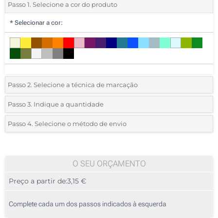
Passo 1. Selecione a cor do produto
*
Selecionar a cor:
Passo 2. Selecione a técnica de marcação
*
Selecione o tipo de marcação e as cores do logotipo:
Passo 3. Indique a quantidade
*
Pedido mínimo 10 (total de pedido)
Passo 4. Selecione o método de envio
1 Cor (Num lado)
Standard
Deve selecionar uma cor para ver as quantidades e tamanhos
2 Cores (Num lado)
disponíveis.
O SEU ORÇAMENTO
3 Cores (Num lado)
Preço a partir de:
3,15 €
Calcular preço
4 Cores (Num lado)
Complete cada um dos passos indicados à esquerda
Transferência digital a cores (Num lado)