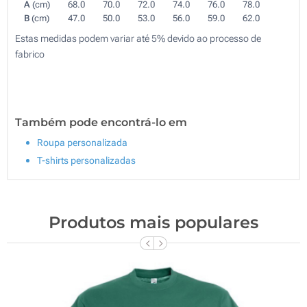
A
(cm)
68.0
70.0
72.0
74.0
76.0
78.0
B
(cm)
47.0
50.0
53.0
56.0
59.0
62.0
Estas medidas podem variar até 5% devido ao processo de
fabrico
Também pode encontrá-lo em
Roupa personalizada
T-shirts personalizadas
Produtos mais populares