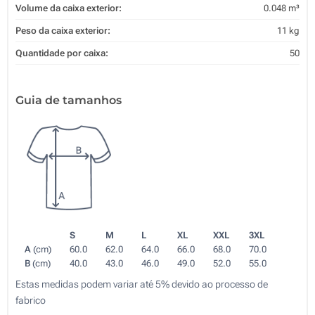
Volume da caixa exterior:
0.048 m³
Peso da caixa exterior:
11 kg
Quantidade por caixa:
50
Guia de tamanhos
S
M
L
XL
XXL
3XL
A
(cm)
60.0
62.0
64.0
66.0
68.0
70.0
B
(cm)
40.0
43.0
46.0
49.0
52.0
55.0
Estas medidas podem variar até 5% devido ao processo de
fabrico