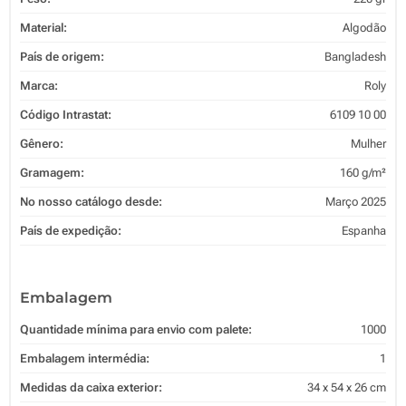
Material:
Algodão
País de origem:
Bangladesh
Marca:
Roly
Código Intrastat:
6109 10 00
Gênero:
Mulher
Gramagem:
160 g/m²
No nosso catálogo desde:
Março 2025
País de expedição:
Espanha
Embalagem
Quantidade mínima para envio com palete:
1000
Embalagem intermédia:
1
Medidas da caixa exterior:
34 x 54 x 26 cm