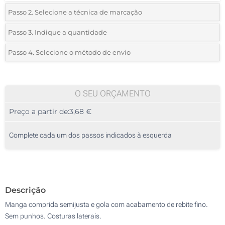
Passo 2. Selecione a técnica de marcação
*
Selecione o tipo de marcação e as cores do logotipo:
Passo 3. Indique a quantidade
*
Pedido mínimo 10 (total de pedido)
Passo 4. Selecione o método de envio
1 Cor (Num lado)
Standard
Deve selecionar uma cor para ver as quantidades e tamanhos
2 Cores (Num lado)
disponíveis.
O SEU ORÇAMENTO
3 Cores (Num lado)
Preço a partir de:
3,68 €
Calcular preço
4 Cores (Num lado)
Complete cada um dos passos indicados à esquerda
Transferência digital a cores (Num lado)
Sem impressão
Descrição
Manga comprida semijusta e gola com acabamento de rebite fino.
Sem punhos. Costuras laterais.