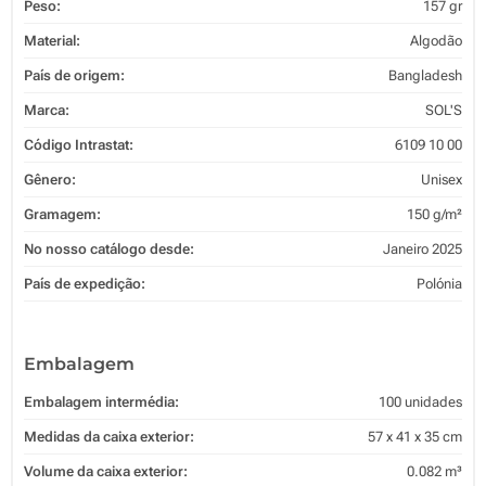
Peso:
157 gr
Material:
Algodão
País de origem:
Bangladesh
Marca:
SOL'S
Código Intrastat:
6109 10 00
Gênero:
Unisex
Gramagem:
150 g/m²
No nosso catálogo desde:
Janeiro 2025
País de expedição:
Polónia
Embalagem
Embalagem intermédia:
100 unidades
Medidas da caixa exterior:
57 x 41 x 35 cm
Volume da caixa exterior:
0.082 m³