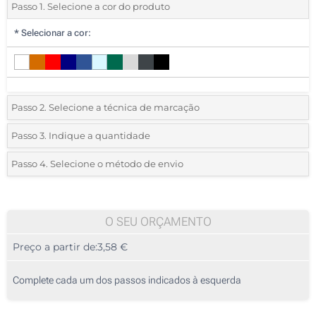
Passo 1. Selecione a cor do produto
*
Selecionar a cor:
Passo 2. Selecione a técnica de marcação
*
Selecione o tipo de marcação e as cores do logotipo:
Passo 3. Indique a quantidade
*
Pedido mínimo 10 (total de pedido)
Passo 4. Selecione o método de envio
1 Cor (Num lado)
Standard
Deve selecionar uma cor para ver as quantidades e tamanhos
2 Cores (Num lado)
disponíveis.
O SEU ORÇAMENTO
3 Cores (Num lado)
Preço a partir de:
3,58 €
Calcular preço
4 Cores (Num lado)
Complete cada um dos passos indicados à esquerda
Transfer Digital Têxtil Full Color (Num lado)