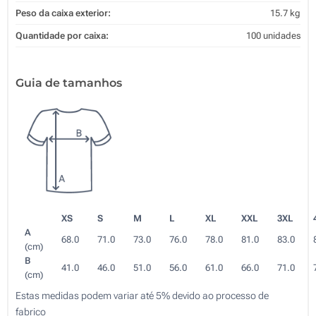
Peso da caixa exterior:
15.7 kg
Quantidade por caixa:
100 unidades
Guia de tamanhos
XS
S
M
L
XL
XXL
3XL
A
68.0
71.0
73.0
76.0
78.0
81.0
83.0
(cm)
B
41.0
46.0
51.0
56.0
61.0
66.0
71.0
(cm)
Estas medidas podem variar até 5% devido ao processo de
fabrico