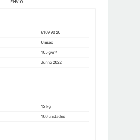
ENVIO
6109 90 20
Unisex
105 g/m²
Junho 2022
12 kg
100 unidades