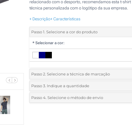
relacionado com o desporto, recomendamos esta t-shirt
técnica personalizada com o logótipo da sua empresa.
+ Descrição
+ Características
Passo 1. Selecione a cor do produto
*
Selecionar a cor:
Passo 2. Selecione a técnica de marcação
*
Selecione o tipo de marcação e as cores do logotipo:
Passo 3. Indique a quantidade
*
Pedido mínimo 5 (total de pedido)
Passo 4. Selecione o método de envio
1 Cor (Num lado)
Standard
Deve selecionar uma cor para ver as quantidades e tamanh
2 Cores (Num lado)
disponíveis.
3 Cores (Num lado)