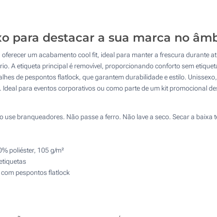
Calcular preço
4 Cores (Num lado)
Bordado (No peito)
xo para destacar a sua marca no âmb
oferecer um acabamento cool fit, ideal para manter a frescura durante at
Sem impressão
diário. A etiqueta principal é removível, proporcionando conforto sem eti
alhes de pespontos flatlock, que garantem durabilidade e estilo. Unisse
 Ideal para eventos corporativos ou como parte de um kit promocional de
 use branqueadores. Não passe a ferro. Não lave a seco. Secar a baixa 
% poliéster, 105 g/m²
etiquetas
 com pespontos flatlock