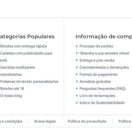
ategorias Populares
Informação de comp
Brindes com entrega rápida
Processo de pedido
Canetas com publicidade para
Obtenha a sua amostra virtual
inde
Entrega e pós-venda
Garrafas reutilizáveis
Cancelamentos e devoluções
rsonalizadas
Formas de pagamento
Pulseiras de tecido personalizadas
Amostras gratuitas
Brindes até 1€
Perguntas frequentes (FAQ)
O nosso blog
Livro de reclamaçōes
Índice de Sustentabilidade
 e condições
Avisos legais
Política de privacidade
Política