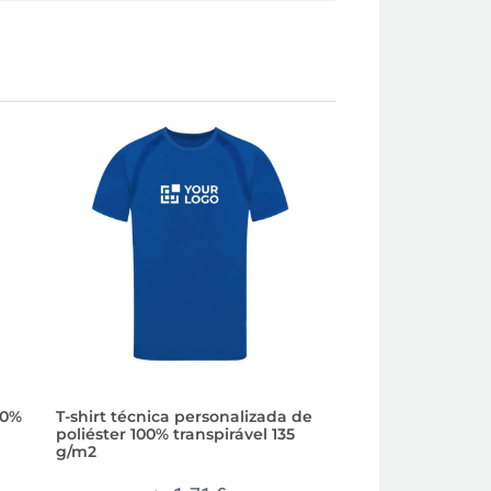
00%
T-shirt técnica personalizada de
T-shirt técnica em
poliéster 100% transpirável 135
serigrafia 130 g/m
g/m2
2,3
Preço a partir de: