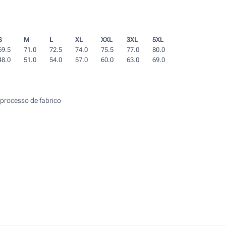
S
M
L
XL
XXL
3XL
5XL
69.5
71.0
72.5
74.0
75.5
77.0
80.0
48.0
51.0
54.0
57.0
60.0
63.0
69.0
processo de fabrico