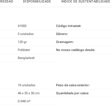
PRESSÃO
DISPONIBILIDADE
ÍNDICE DE SUSTENTABILIDADE
41005
Código Intrastat:
5 unidades
Gênero:
120 gr
Gramagem:
Poliéster
No nosso catálogo desde:
Bangladesh
10 unidades
Peso da caixa exterior:
46 x 35 x 30 cm
Quantidade por caixa:
0.048 m³