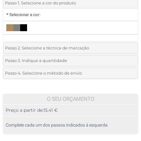
Passo 1. Selecione a cor do produto
*
Selecionar a cor:
Passo 2. Selecione a técnica de marcação
*
Selecione o tipo de marcação e as cores do logotipo:
Passo 3. Indique a quantidade
*
Pedido mínimo 5 (total de pedido)
Passo 4. Selecione o método de envio
1 Cor (No bolso)
Standard
Deve selecionar uma cor para ver as quantidades e tamanhos
2 Cores (No bolso)
disponíveis.
O SEU ORÇAMENTO
3 Cores (No bolso)
Preço a partir de:
15,41 €
Calcular preço
4 Cores (No bolso)
Complete cada um dos passos indicados à esquerda
Transferência digital a cores (No bolso)