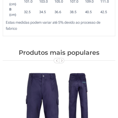
101.0
103.0
105.0
107.0
109.0
111.0
(cm)
B
32.5
34.5
36.6
38.5
40.5
42.5
(cm)
Estas medidas podem variar até 5% devido ao processo de
fabrico
Produtos mais populares