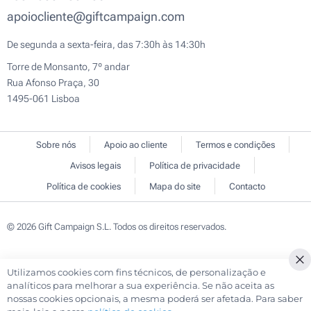
apoiocliente@giftcampaign.com
De segunda a sexta-feira, das 7:30h às 14:30h
Torre de Monsanto, 7º andar
Rua Afonso Praça, 30
1495-061 Lisboa
Sobre nós
Apoio ao cliente
Termos e condições
Avisos legais
Política de privacidade
Política de cookies
Mapa do site
Contacto
© 2026 Gift Campaign S.L. Todos os direitos reservados.
Utilizamos cookies com fins técnicos, de personalização e
Cl
analíticos para melhorar a sua experiência. Se não aceita as
Co
nossas cookies opcionais, a mesma poderá ser afetada. Para saber
Ba