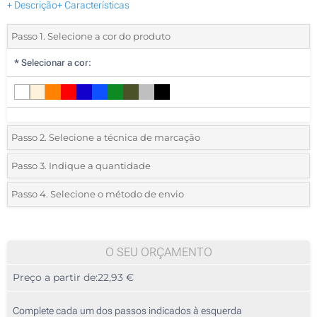
+ Descrição
+ Características
Passo 1. Selecione a cor do produto
*
Selecionar a cor:
Passo 2. Selecione a técnica de marcação
*
Selecione o tipo de marcação e as cores do logotipo:
Passo 3. Indique a quantidade
*
Pedido mínimo 5 (total de pedido)
Passo 4. Selecione o método de envio
1 Cor (Na parte de trás)
Standard
Deve selecionar uma cor para ver as quantidades e tamanhos
2 Cores (Na parte de trás)
disponíveis.
O SEU ORÇAMENTO
3 Cores (Na parte de trás)
Preço a partir de:
22,93 €
Calcular preço
4 Cores (Na parte de trás)
Complete cada um dos passos indicados à esquerda