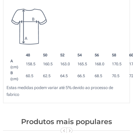
48
50
52
54
56
58
6
A
158.5
160.5
163.0
165.5
168.0
170.5
17
(cm)
B
60.5
62.5
64.5
66.5
68.5
70.5
72
(cm)
Estas medidas podem variar até 5% devido ao processo de
fabrico
Produtos mais populares