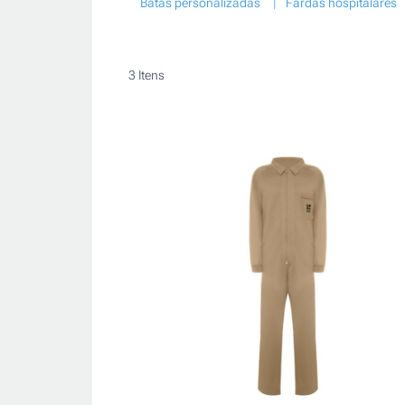
Batas personalizadas
Fardas hospitalares
3
Itens