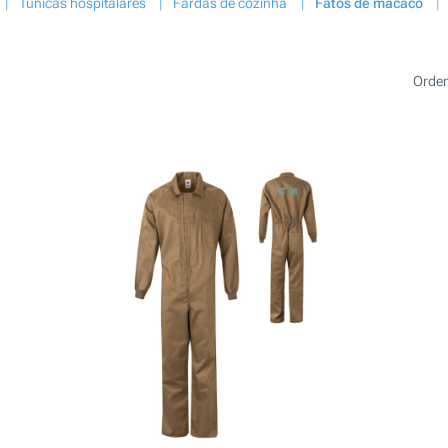
Túnicas hospitalares
Fardas de cozinha
Fatos de macaco
Orde