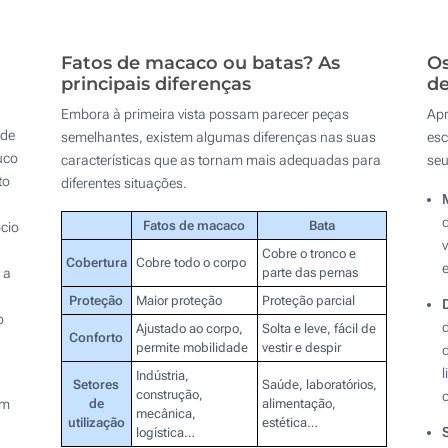
Fatos de macaco ou batas? As
Os
principais diferenças
de
Embora à primeira vista possam parecer peças
Apr
 de
semelhantes, existem algumas diferenças nas suas
esc
uco
características que as tornam mais adequadas para
seu
to
diferentes situações.
Fatos de macaco
Bata
cio
Cobre o tronco e
Cobertura
Cobre todo o corpo
 a
parte das pernas
Proteção
Maior proteção
Proteção parcial
o
Ajustado ao corpo,
Solta e leve, fácil de
Conforto
permite mobilidade
vestir e despir
Indústria,
Setores
Saúde, laboratórios,
construção,
ém
de
alimentação,
mecânica,
utilização
estética…
logística…