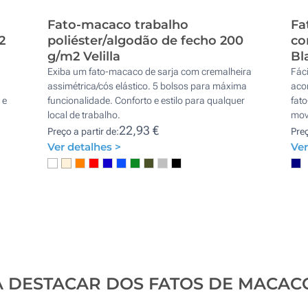
Fato-macaco trabalho
Fa
2
poliéster/algodão de fecho 200
co
g/m2 Velilla
Bl
Exiba um fato-macaco de sarja com cremalheira
Fáci
assimétrica/cós elástico. 5 bolsos para máxima
aco
 e
funcionalidade. Conforto e estilo para qualquer
fato
local de trabalho.
mov
22,93 €
Preço a partir de:
Preç
Ver detalhes >
Ver
A DESTACAR DOS FATOS DE MACA