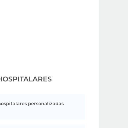
HOSPITALARES
hospitalares personalizadas
co, no catálogo da Gift Campaign, existe