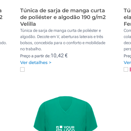
a
Túnica de sarja de manga curta
Tú
2
de poliéster e algodão 190 g/m2
el
Velilla
Fe
Túnica de sarja de manga curta de poliéster e
Com
algodão. Decote em V, aberturas laterais e três
cola
odo.
bolsos, concebida para o conforto e mobilidade
dec
no trabalho.
per
10,42 €
Preço a partir de:
Preç
Ver detalhes >
Ver