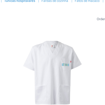
Túnicas hospitalares
Fardas de cozinha
Fatos de macaco
Orde