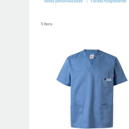
Batas personalizadas
Fardas hospitalares
5
Itens