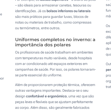
sa
– são ideais para armazenar canetas, tesouras ou
fun
identificações. Já os
bolsos inferiores ou laterais
 e
mão
são mais práticos para guardar luvas, blocos de
notas ou materiais de trabalho, como compressas
Os
ou termómetros, entre outros.
exc
dif
Uniformes completos no inverno: a
apl
importância dos polares
de 
Os profissionais de saúde trabalham em ambientes
qua
com temperaturas muito variáveis, desde hospitais
com ar condicionado até espaços exteriores em
Out
campanhas de saúde. Por isso, os polares tornaram-
pe
se parte essencial do uniforme.
pro
por
org
Além de proporcionarem proteção térmica, oferecem
tra
outras vantagens importantes. Destaca-se o seu
design
confortável e ergonómico
, uma vez que são
peças leves e flexíveis que se ajustam perfeitamente
ao corpo. Além disso, são geralmente fabricados