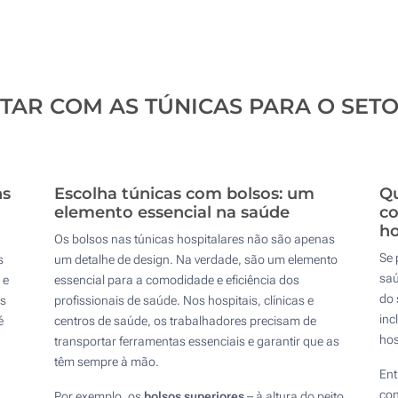
AR COM AS TÚNICAS PARA O SET
ns
Escolha túnicas com bolsos: um
Q
elemento essencial na saúde
co
ho
Os bolsos nas túnicas hospitalares não são apenas
Se 
s
um detalhe de design. Na verdade, são um elemento
saú
 e
essencial para a comodidade e eficiência dos
do 
ns
profissionais de saúde. Nos hospitais, clínicas e
inc
é
centros de saúde, os trabalhadores precisam de
hos
transportar ferramentas essenciais e garantir que as
têm sempre à mão.
Ent
con
Por exemplo, os
bolsos superiores
– à altura do peito