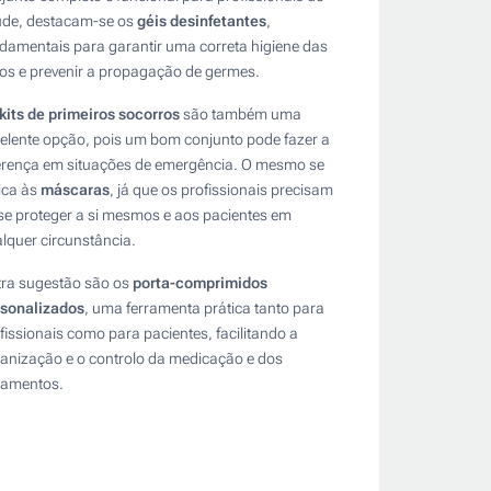
úde, destacam-se os
géis desinfetantes
,
damentais para garantir uma correta higiene das
s e prevenir a propagação de germes.
kits de primeiros socorros
são também uma
elente opção, pois um bom conjunto pode fazer a
erença em situações de emergência. O mesmo se
ica às
máscaras
, já que os profissionais precisam
se proteger a si mesmos e aos pacientes em
lquer circunstância.
ra sugestão são os
porta-comprimidos
rsonalizados
, uma ferramenta prática tanto para
fissionais como para pacientes, facilitando a
anização e o controlo da medicação e dos
tamentos.