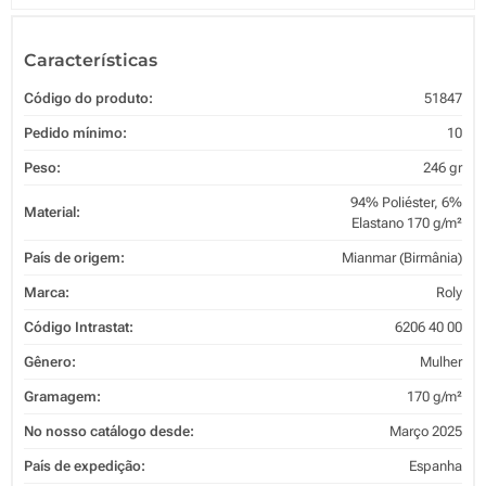
Características
Código do produto:
51847
Pedido mínimo:
10
Peso:
246 gr
94% Poliéster, 6%
Material:
Elastano 170 g/m²
País de origem:
Mianmar (Birmânia)
Marca:
Roly
Código Intrastat:
6206 40 00
Gênero:
Mulher
Gramagem:
170 g/m²
No nosso catálogo desde:
Março 2025
País de expedição:
Espanha