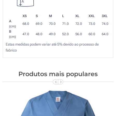
XS
S
M
L
XL
XXL
3XL
A
68.0
69.0
70.0
71.0
72.0
73.0
74.0
(cm)
B
47.0
48.0
49.0
52.0
56.0
60.0
64.0
(cm)
Estas medidas podem variar até 5% devido ao processo de
fabrico
Produtos mais populares