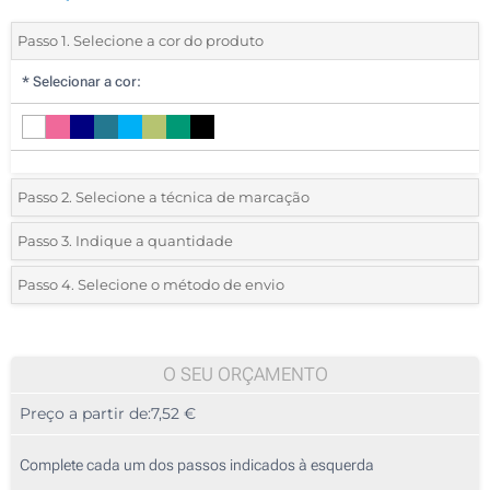
Passo 1. Selecione a cor do produto
*
Selecionar a cor:
Passo 2. Selecione a técnica de marcação
*
Selecione o tipo de marcação e as cores do logotipo:
Passo 3. Indique a quantidade
*
Pedido mínimo 10 (total de pedido)
Passo 4. Selecione o método de envio
1 Cor (Num lado)
Standard
Deve selecionar uma cor para ver as quantidades e tamanhos
2 Cores (Num lado)
disponíveis.
O SEU ORÇAMENTO
3 Cores (Num lado)
Preço a partir de:
7,52 €
Calcular preço
4 Cores (Num lado)
Complete cada um dos passos indicados à esquerda
Transferência digital a cores (Num lado)