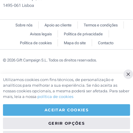
1495-061 Lisboa
Sobre nós
Apoio ao cliente
Termos e condições
Avisos legais
Política de privacidade
Política de cookies
Mapa do site
Contacto
© 2026 Gift Campaign S.L. Todos os direitos reservados.
Utilizamos cookies com fins técnicos, de personalização e
Cl
analíticos para melhorar a sua experiência. Se não aceita as
Co
nossas cookies opcionais, a mesma poderá ser afetada. Para saber
Ba
mais, leia a nossa
política de cookies
ACEITAR COOKIES
GERIR OPÇÕES