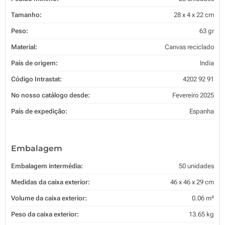
Tamanho:
28 x 4 x 22 cm
Peso:
63 gr
Material:
Canvas reciclado
País de origem:
India
Código Intrastat:
4202 92 91
No nosso catálogo desde:
Fevereiro 2025
País de expedição:
Espanha
Embalagem
Embalagem intermédia:
50 unidades
Medidas da caixa exterior:
46 x 46 x 29 cm
Volume da caixa exterior:
0.06 m³
Peso da caixa exterior:
13.65 kg