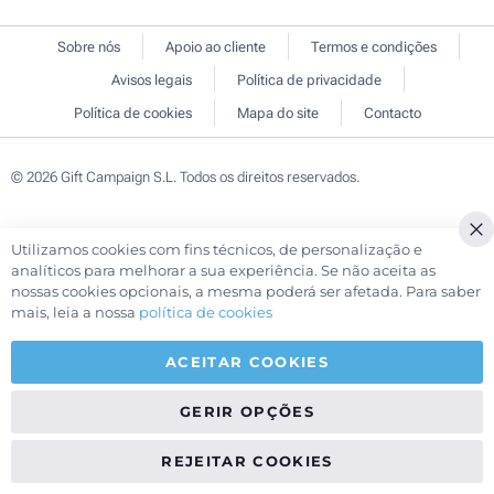
Sobre nós
Apoio ao cliente
Termos e condições
Avisos legais
Política de privacidade
Política de cookies
Mapa do site
Contacto
© 2026 Gift Campaign S.L. Todos os direitos reservados.
Utilizamos cookies com fins técnicos, de personalização e
Cl
analíticos para melhorar a sua experiência. Se não aceita as
Co
nossas cookies opcionais, a mesma poderá ser afetada. Para saber
Ba
mais, leia a nossa
política de cookies
ACEITAR COOKIES
GERIR OPÇÕES
REJEITAR COOKIES