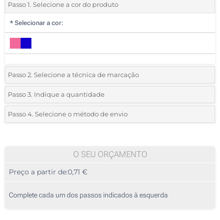
Passo 1. Selecione a cor do produto
*
Selecionar a cor:
Passo 2. Selecione a técnica de marcação
*
Selecione o tipo de marcação e as cores do logotipo:
Passo 3. Indique a quantidade
*
Quantidade mínima:
25
Passo 4. Selecione o método de envio
1 Cor (Num lado)
Quantidade
Standard
Preço/Unidade
2 Cores (Num lado)
25
O SEU ORÇAMENTO
3 Cores (Num lado)
Preço a partir de:
0,71 €
50
4 Cores (Num lado)
125
Complete cada um dos passos indicados à esquerda
Transferência digital a cores (Num lado)
250