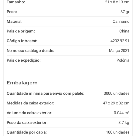
Tamanho:
21 x 8 x 13 cm
Peso:
87 gr
Material:
Cânhamo
País de origem:
China
Código Intrastat:
4202 92 91
No nosso catálogo desde:
Março 2021
País de expedição:
Polónia
Embalagem
Quantidade mínima para envio com palete:
3000 unidades
Medidas da caixa exterior:
47 x 29 x 32 cm
Volume da caixa exterior:
0.044 m³
Peso da caixa exterior:
8.7 kg
Quantidade por caixa:
100 unidades