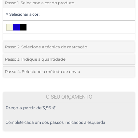
Passo 1. Selecione a cor do produto
*
Selecionar a cor:
Passo 2. Selecione a técnica de marcação
*
Selecione o tipo de marcação e as cores do logotipo:
Passo 3. Indique a quantidade
*
Quantidade mínima:
10
Passo 4. Selecione o método de envio
1 Cor (Na frente)
Quantidade
Standard
Preço/Unidade
2 Cores (Na frente)
10
O SEU ORÇAMENTO
3 Cores (Na frente)
Preço a partir de:
3,56 €
20
4 Cores (Na frente)
50
Complete cada um dos passos indicados à esquerda
Transferência digital a cores (Na frente)
100