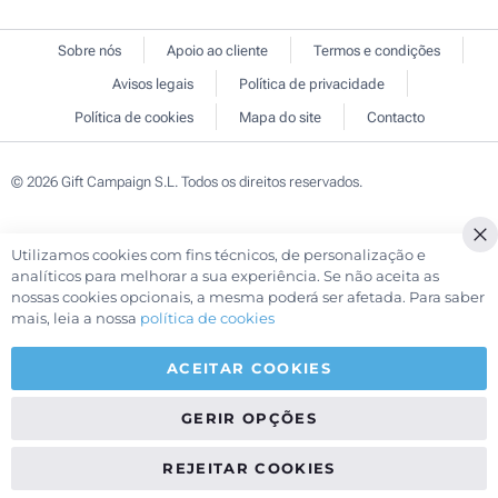
Sobre nós
Apoio ao cliente
Termos e condições
Avisos legais
Política de privacidade
Política de cookies
Mapa do site
Contacto
© 2026 Gift Campaign S.L. Todos os direitos reservados.
Utilizamos cookies com fins técnicos, de personalização e
Cl
analíticos para melhorar a sua experiência. Se não aceita as
Co
nossas cookies opcionais, a mesma poderá ser afetada. Para saber
Ba
mais, leia a nossa
política de cookies
ACEITAR COOKIES
GERIR OPÇÕES
REJEITAR COOKIES