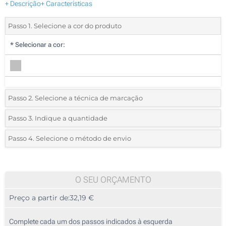
+ Descrição
+ Características
Passo 1. Selecione a cor do produto
*
Selecionar a cor:
Passo 2. Selecione a técnica de marcação
*
Selecione o tipo de marcação e as cores do logotipo:
Passo 3. Indique a quantidade
*
Quantidade mínima:
5
Passo 4. Selecione o método de envio
1 Cor (Na frente)
Quantidade
Standard
Preço/Unidade
Sem impressão
5
O SEU ORÇAMENTO
Preço a partir de:
32,19 €
10
25
Complete cada um dos passos indicados à esquerda