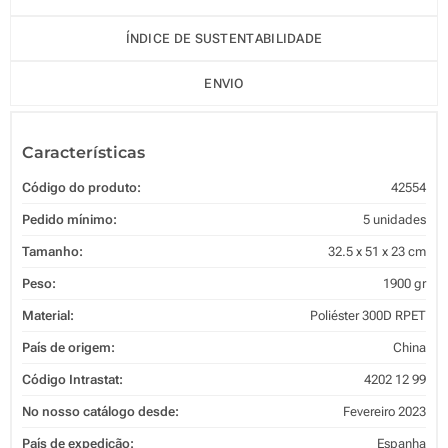
ÍNDICE DE SUSTENTABILIDADE
ENVIO
Características
Código do produto:
42554
Pedido mínimo:
5 unidades
Tamanho:
32.5 x 51 x 23 cm
Peso:
1900 gr
Material:
Poliéster 300D RPET
País de origem:
China
Código Intrastat:
4202 12 99
No nosso catálogo desde:
Fevereiro 2023
País de expedição:
Espanha