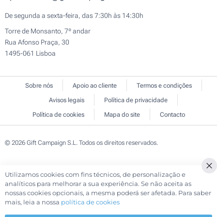
De segunda a sexta-feira, das 7:30h às 14:30h
Torre de Monsanto, 7º andar
Rua Afonso Praça, 30
1495-061 Lisboa
Sobre nós
Apoio ao cliente
Termos e condições
Avisos legais
Política de privacidade
Política de cookies
Mapa do site
Contacto
© 2026 Gift Campaign S.L. Todos os direitos reservados.
Utilizamos cookies com fins técnicos, de personalização e
Cl
analíticos para melhorar a sua experiência. Se não aceita as
Co
nossas cookies opcionais, a mesma poderá ser afetada. Para saber
Ba
mais, leia a nossa
política de cookies