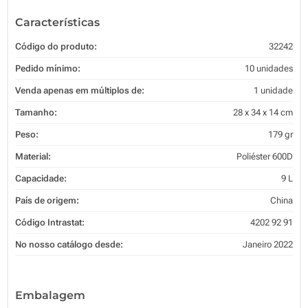
Características
Código do produto:
32242
Pedido mínimo:
10 unidades
Venda apenas em múltiplos de:
1 unidade
Tamanho:
28 x 34 x 14 cm
Peso:
179 gr
Material:
Poliéster 600D
Capacidade:
9 L
País de origem:
China
Código Intrastat:
4202 92 91
No nosso catálogo desde:
Janeiro 2022
Embalagem