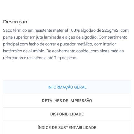
Sem impressão
400
Descrição
Atualizar
Outra :
Saco térmico em resistente material 100% algodão de 225g/m2, com
parte superior em juta laminada e alças de algodão. Compartimento
principal com fecho de correr e puxador metálico, com interior
isotérmico de alumínio. De acabamento cosido, com alças médias
reforçadas e resistência até 7kg de peso.
INFORMAÇÃO GERAL
DETALHES DE IMPRESSÃO
DISPONIBILIDADE
ÍNDICE DE SUSTENTABILIDADE