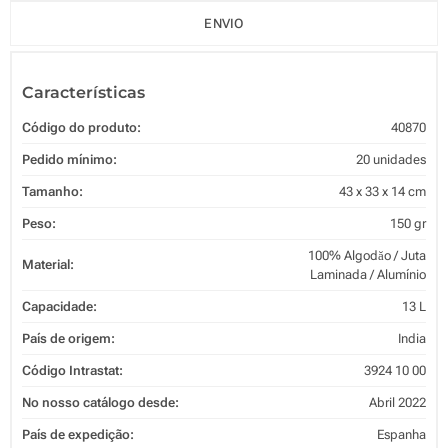
ENVIO
Características
Código do produto:
40870
Pedido mínimo:
20 unidades
Tamanho:
43 x 33 x 14 cm
Peso:
150 gr
100% Algodăo / Juta
Material:
Laminada / Alumínio
Capacidade:
13 L
País de origem:
India
Código Intrastat:
3924 10 00
No nosso catálogo desde:
Abril 2022
País de expedição:
Espanha