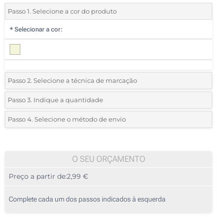
Passo 1. Selecione a cor do produto
*
Selecionar a cor:
Passo 2. Selecione a técnica de marcação
*
Selecione o tipo de marcação e as cores do logotipo:
Passo 3. Indique a quantidade
*
Quantidade mínima:
20
Passo 4. Selecione o método de envio
1 Cor (Num lado)
Quantidade
Standard
Preço/Unidade
2 Cores (Num lado)
20
O SEU ORÇAMENTO
3 Cores (Num lado)
Preço a partir de:
2,99 €
40
4 Cores (Num lado)
100
Complete cada um dos passos indicados à esquerda
Transferência digital a cores (Num lado)
200