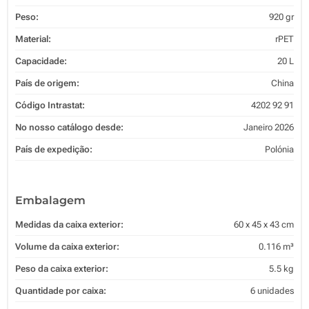
Peso:
920 gr
Material:
rPET
Capacidade:
20 L
País de origem:
China
Código Intrastat:
4202 92 91
No nosso catálogo desde:
Janeiro 2026
País de expedição:
Polónia
Embalagem
Medidas da caixa exterior:
60 x 45 x 43 cm
Volume da caixa exterior:
0.116 m³
Peso da caixa exterior:
5.5 kg
Quantidade por caixa:
6 unidades