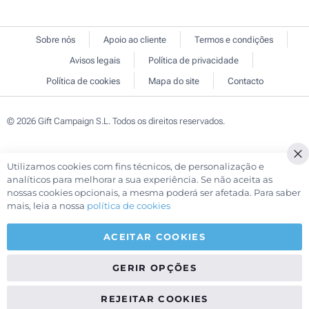
Sobre nós
Apoio ao cliente
Termos e condições
Avisos legais
Política de privacidade
Política de cookies
Mapa do site
Contacto
© 2026 Gift Campaign S.L. Todos os direitos reservados.
Utilizamos cookies com fins técnicos, de personalização e
Cl
analíticos para melhorar a sua experiência. Se não aceita as
Co
nossas cookies opcionais, a mesma poderá ser afetada. Para saber
Ba
mais, leia a nossa
política de cookies
ACEITAR COOKIES
GERIR OPÇÕES
REJEITAR COOKIES