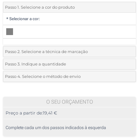
Passo 1. Selecione a cor do produto
*
Selecionar a cor:
Passo 2. Selecione a técnica de marcação
*
Selecione o tipo de marcação e as cores do logotipo:
Passo 3. Indique a quantidade
*
Quantidade mínima:
5
Passo 4. Selecione o método de envio
1 Cor (Num lado)
Quantidade
Standard
Preço/Unidade
2 Cores (Num lado)
5
O SEU ORÇAMENTO
3 Cores (Num lado)
Preço a partir de:
19,41 €
10
4 Cores (Num lado)
25
Complete cada um dos passos indicados à esquerda
Transferência digital a cores (Num lado)
50