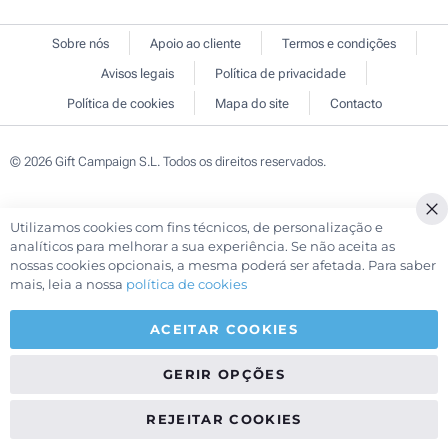
Sobre nós
Apoio ao cliente
Termos e condições
Avisos legais
Política de privacidade
Política de cookies
Mapa do site
Contacto
© 2026 Gift Campaign S.L. Todos os direitos reservados.
Utilizamos cookies com fins técnicos, de personalização e
Cl
analíticos para melhorar a sua experiência. Se não aceita as
Co
nossas cookies opcionais, a mesma poderá ser afetada. Para saber
Ba
mais, leia a nossa
política de cookies
ACEITAR COOKIES
GERIR OPÇÕES
REJEITAR COOKIES