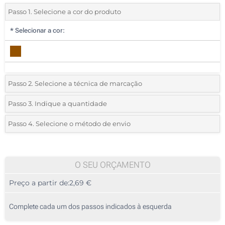
Passo 1. Selecione a cor do produto
*
Selecionar a cor:
Passo 2. Selecione a técnica de marcação
*
Selecione o tipo de marcação e as cores do logotipo:
Passo 3. Indique a quantidade
*
Quantidade mínima:
25
Passo 4. Selecione o método de envio
1 Cor (Num lado)
Quantidade
Standard
Preço/Unidade
Sem marcação
25
O SEU ORÇAMENTO
Preço a partir de:
2,69 €
50
125
Complete cada um dos passos indicados à esquerda
250