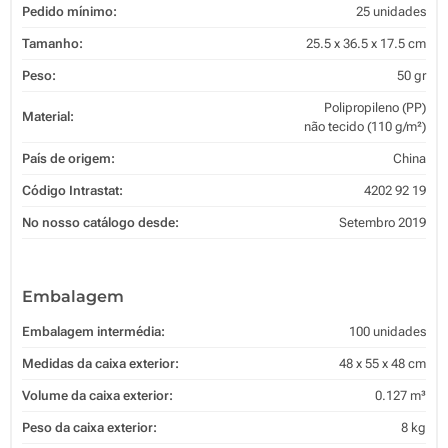
Pedido mínimo:
25 unidades
Tamanho:
25.5 x 36.5 x 17.5 cm
Peso:
50 gr
Polipropileno (PP)
Material:
não tecido (110 g/m²)
País de origem:
China
Código Intrastat:
4202 92 19
No nosso catálogo desde:
Setembro 2019
Embalagem
Embalagem intermédia:
100 unidades
Medidas da caixa exterior:
48 x 55 x 48 cm
Volume da caixa exterior:
0.127 m³
Peso da caixa exterior:
8 kg