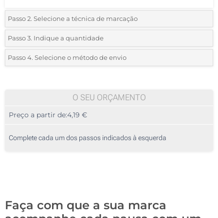
Passo 2. Selecione a técnica de marcação
*
Selecione o tipo de marcação e as cores do logotipo:
Passo 3. Indique a quantidade
*
Quantidade mínima:
10
Passo 4. Selecione o método de envio
1 Cor (Num lado)
Quantidade
Standard
Preço/Unidade
2 Cores (Num lado)
10
O SEU ORÇAMENTO
3 Cores (Num lado)
Preço a partir de:
4,19 €
20
4 Cores (Num lado)
50
Complete cada um dos passos indicados à esquerda
Transferência digital a cores (Num lado)
100
Sem impressão
200
Atualizar
Outra :
Faça com que a sua marca