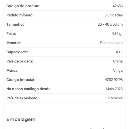
Código do produto:
42683
Pedido mínimo:
5 unidades
Tamanho:
20 x 40 x 50 cm
Peso:
985 gr
Material:
Tela reciclada
Capacidade:
40 L
País de origem:
China
Marca:
Vinga
Código Intrastat:
4202 92 98
No nosso catálogo desde:
Maio 2023
País de expedição:
Roménia
Embalagem