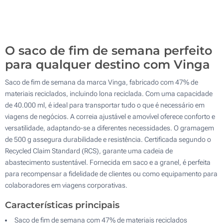
Remendo de couro gravado (Num lado)
100
Bordado (Num lado)
Atualizar
Outra :
O saco de fim de semana perfeito
Sem impressão
para qualquer destino com Vinga
Saco de fim de semana da marca Vinga, fabricado com 47% de
materiais reciclados, incluindo lona reciclada. Com uma capacidade
de 40.000 ml, é ideal para transportar tudo o que é necessário em
viagens de negócios. A correia ajustável e amovível oferece conforto e
versatilidade, adaptando-se a diferentes necessidades. O gramagem
de 500 g assegura durabilidade e resistência. Certificada segundo o
Recycled Claim Standard (RCS), garante uma cadeia de
abastecimento sustentável. Fornecida em saco e a granel, é perfeita
para recompensar a fidelidade de clientes ou como equipamento para
colaboradores em viagens corporativas.
Características principais
Saco de fim de semana com 47% de materiais reciclados