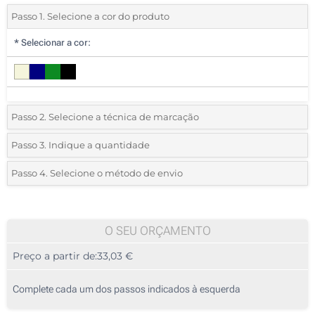
Passo 1. Selecione a cor do produto
*
Selecionar a cor:
Passo 2. Selecione a técnica de marcação
*
Selecione o tipo de marcação e as cores do logotipo:
Passo 3. Indique a quantidade
*
Quantidade mínima:
5
Passo 4. Selecione o método de envio
1 Cor (Num lado)
Quantidade
Standard
Preço/Unidade
2 Cores (Num lado)
5
O SEU ORÇAMENTO
3 Cores (Num lado)
Preço a partir de:
33,03 €
10
4 Cores (Num lado)
25
Complete cada um dos passos indicados à esquerda
Transferência digital a cores (Num lado)
50