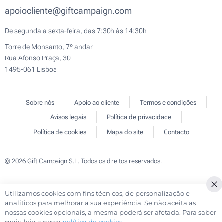
apoiocliente@giftcampaign.com
De segunda a sexta-feira, das 7:30h às 14:30h
Torre de Monsanto, 7º andar
Rua Afonso Praça, 30
1495-061 Lisboa
Sobre nós
Apoio ao cliente
Termos e condições
Avisos legais
Política de privacidade
Política de cookies
Mapa do site
Contacto
© 2026 Gift Campaign S.L. Todos os direitos reservados.
Utilizamos cookies com fins técnicos, de personalização e
Cl
analíticos para melhorar a sua experiência. Se não aceita as
Co
nossas cookies opcionais, a mesma poderá ser afetada. Para saber
Ba
mais, leia a nossa
política de cookies