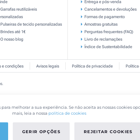
inde
Entrega e pós-venda
Garrafas reutilizáveis
Cancelamentos e devoluções
rsonalizadas
Formas de pagamento
Pulseiras de tecido personalizadas
Amostras gratuitas
Brindes até 1€
Perguntas frequentes (FAQ)
O nosso blog
Livro de reclamaçōes
Índice de Sustentabilidade
 e condições
Avisos legais
Política de privacidade
Política
s.
s para melhorar a sua experiência. Se não aceita as nossas cookies op
mais, leia a nossa
política de cookies
GERIR OPÇÕES
REJEITAR COOKIES