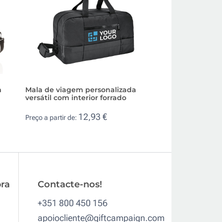
m
Mala de viagem personalizada
Mala de viagem p
versátil com interior forrado
em canvas elega
12,93 €
24,
Preço a partir de:
Preço a partir de:
ra
Contacte-nos!
+351 800 450 156
apoiocliente@giftcampaign.com