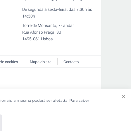
De segunda a sexta-feira, das 7:30h às
14:30h
Torre de Monsanto, 7º andar
Rua Afonso Praça, 30
1495-061 Lisboa
 de cookies
Mapa do site
Contacto
cionais, a mesma poderá ser afetada. Para saber
Clo
Coo
Bar