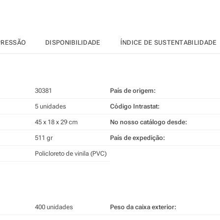
PRESSÃO
DISPONIBILIDADE
ÍNDICE DE SUSTENTABILIDADE
30381
País de origem:
5 unidades
Código Intrastat:
45 x 18 x 29 cm
No nosso catálogo desde:
511 gr
País de expedição:
Policloreto de vinila (PVC)
400 unidades
Peso da caixa exterior: