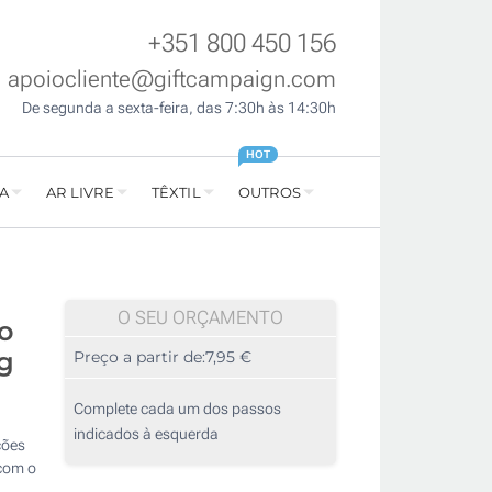
+351 800 450 156
apoiocliente@giftcampaign.com
De segunda a sexta-feira, das 7:30h às 14:30h
HOT
A
AR LIVRE
TÊXTIL
OUTROS
O SEU ORÇAMENTO
o
g
Preço a partir de:
7,95 €
Complete cada um dos passos
indicados à esquerda
ções
 com o