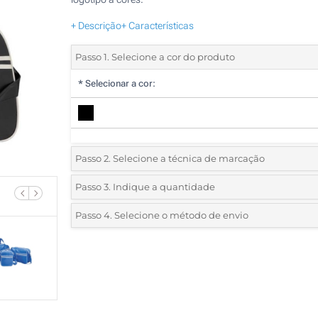
+ Descrição
+ Características
Passo 1. Selecione a cor do produto
*
Selecionar a cor:
Passo 2. Selecione a técnica de marcação
*
Selecione o tipo de marcação e as cores do logotipo:
Passo 3. Indique a quantidade
*
Quantidade mínima:
5
Passo 4. Selecione o método de envio
1 Cor (Num lado)
Quantidade
Standard
Preço/Unidade
2 Cores (Num lado)
5
3 Cores (Num lado)
10
4 Cores (Num lado)