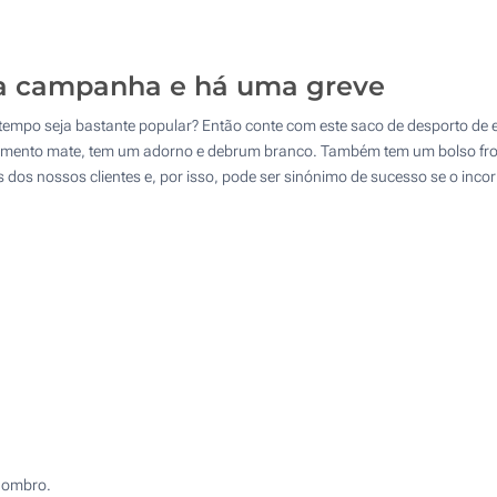
25
Transferência digital a cores (Num lado)
50
sua campanha e há uma greve
Transferência Refletiva (Num lado)
100
mpo seja bastante popular? Então conte com este saco de desporto de es
Sem impressão
Atualizar
Outra :
abamento mate, tem um adorno e debrum branco. Também tem um bolso fro
os dos nossos clientes e, por isso, pode ser sinónimo de sucesso se o in
e ombro.