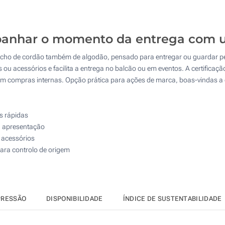
125
250
anhar o momento da entrega com u
500
cho de cordão também de algodão, pensado para entregar ou guardar p
Atualizar
Outra :
u acessórios e facilita a entrega no balcão ou em eventos. A certificaçã
em compras internas. Opção prática para ações de marca, boas-vindas 
s rápidas
a apresentação
 acessórios
ara controlo de origem
PRESSÃO
DISPONIBILIDADE
ÍNDICE DE SUSTENTABILIDADE