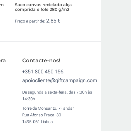
om
Saco canvas reciclado alça
Saco de algodão c
comprida e fole 280 g/m2
reciclado e econ
2,85 €
0,6
Preço a partir de:
Preço a partir de:
ra
Contacte-nos!
+351 800 450 156
apoiocliente@giftcampaign.com
De segunda a sexta-feira, das 7:30h às
14:30h
Torre de Monsanto, 7º andar
Rua Afonso Praça, 30
1495-061 Lisboa