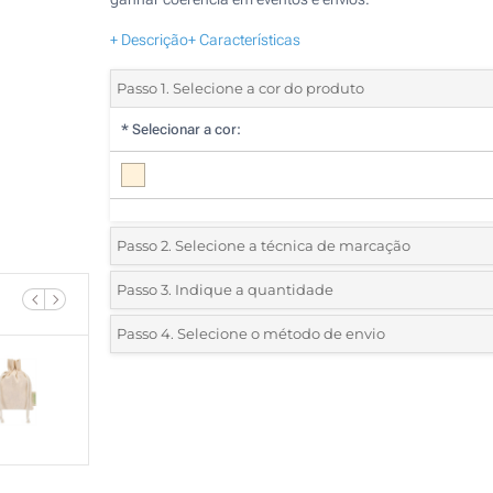
+ Descrição
+ Características
Passo 1. Selecione a cor do produto
*
Selecionar a cor:
Passo 2. Selecione a técnica de marcação
*
Selecione o tipo de marcação e as cores do logotipo:
Passo 3. Indique a quantidade
*
Quantidade mínima:
25
Passo 4. Selecione o método de envio
1 Cor (Num lado)
Quantidade
Standard
Preço/Unidade
Transferência digital a cores (Num lado)
25
Sem impressão
50