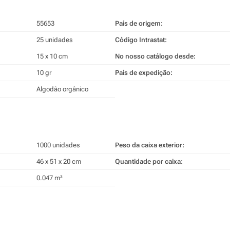
55653
País de origem:
25 unidades
Código Intrastat:
15 x 10 cm
No nosso catálogo desde:
10 gr
País de expedição:
Algodão orgânico
1000 unidades
Peso da caixa exterior:
46 x 51 x 20 cm
Quantidade por caixa:
0.047 m³