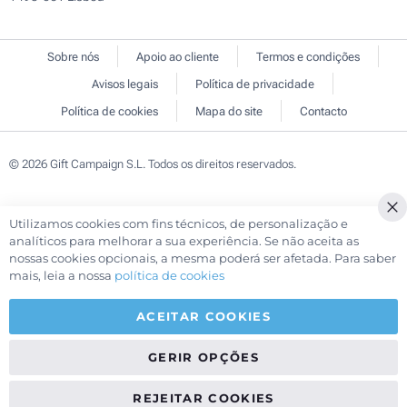
Sobre nós
Apoio ao cliente
Termos e condições
Avisos legais
Política de privacidade
Política de cookies
Mapa do site
Contacto
© 2026 Gift Campaign S.L. Todos os direitos reservados.
Utilizamos cookies com fins técnicos, de personalização e
Cl
analíticos para melhorar a sua experiência. Se não aceita as
Co
nossas cookies opcionais, a mesma poderá ser afetada. Para saber
Ba
mais, leia a nossa
política de cookies
ACEITAR COOKIES
GERIR OPÇÕES
REJEITAR COOKIES