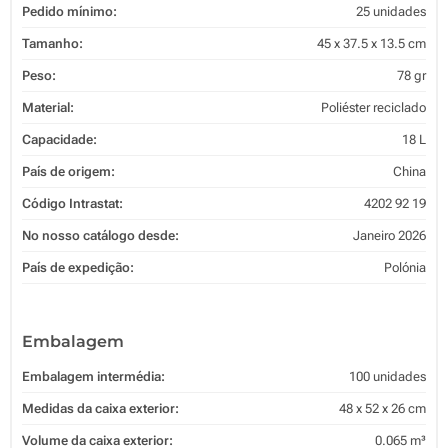
Pedido mínimo:
25 unidades
Tamanho:
45 x 37.5 x 13.5 cm
Peso:
78 gr
Material:
Poliéster reciclado
Capacidade:
18 L
País de origem:
China
Código Intrastat:
4202 92 19
No nosso catálogo desde:
Janeiro 2026
País de expedição:
Polónia
Embalagem
Embalagem intermédia:
100 unidades
Medidas da caixa exterior:
48 x 52 x 26 cm
Volume da caixa exterior:
0.065 m³