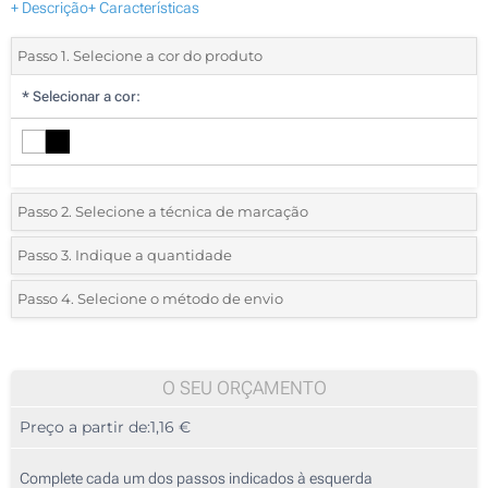
+ Descrição
+ Características
Passo 1. Selecione a cor do produto
*
Selecionar a cor:
Passo 2. Selecione a técnica de marcação
*
Selecione o tipo de marcação e as cores do logotipo:
Passo 3. Indique a quantidade
*
Quantidade mínima:
25
Passo 4. Selecione o método de envio
1 Cor (Num lado)
Quantidade
Standard
Preço/Unidade
Sem impressão
25
O SEU ORÇAMENTO
Preço a partir de:
1,16 €
50
125
Complete cada um dos passos indicados à esquerda