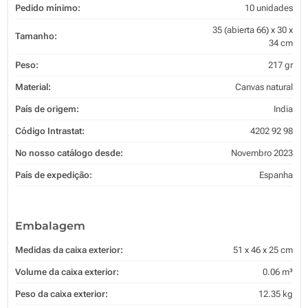
Pedido mínimo:
10 unidades
35 (abierta 66) x 30 x
Tamanho:
34 cm
Peso:
217 gr
Material:
Canvas natural
País de origem:
India
Código Intrastat:
4202 92 98
No nosso catálogo desde:
Novembro 2023
País de expedição:
Espanha
Embalagem
Medidas da caixa exterior:
51 x 46 x 25 cm
Volume da caixa exterior:
0.06 m³
Peso da caixa exterior:
12.35 kg