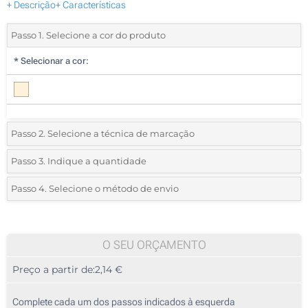
+ Descrição
+ Características
Passo 1. Selecione a cor do produto
*
Selecionar a cor:
Passo 2. Selecione a técnica de marcação
*
Selecione o tipo de marcação e as cores do logotipo:
Passo 3. Indique a quantidade
*
Quantidade mínima:
10
Passo 4. Selecione o método de envio
1 Cor (Num lado)
Quantidade
Standard
Preço/Unidade
2 Cores (Num lado)
10
O SEU ORÇAMENTO
3 Cores (Num lado)
Preço a partir de:
2,14 €
20
4 Cores (Num lado)
50
Complete cada um dos passos indicados à esquerda