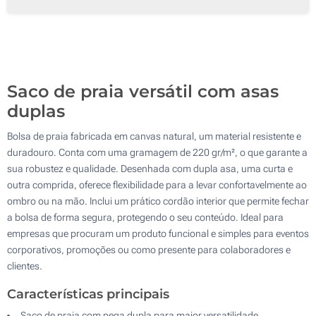
Transferência digital a cores (Num lado)
100
Sem impressão
200
Atualizar
Outra :
Saco de praia versátil com asas
duplas
Bolsa de praia fabricada em canvas natural, um material resistente e
duradouro. Conta com uma gramagem de 220 gr/m², o que garante a
sua robustez e qualidade. Desenhada com dupla asa, uma curta e
outra comprida, oferece flexibilidade para a levar confortavelmente ao
ombro ou na mão. Inclui um prático cordão interior que permite fechar
a bolsa de forma segura, protegendo o seu conteúdo. Ideal para
empresas que procuram um produto funcional e simples para eventos
corporativos, promoções ou como presente para colaboradores e
clientes.
Características principais
Saco de praia com pega dupla para maior versatilidade