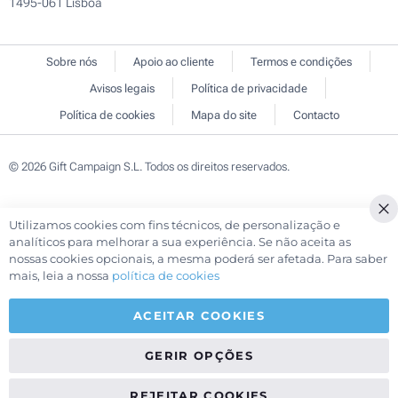
1495-061 Lisboa
Sobre nós
Apoio ao cliente
Termos e condições
Avisos legais
Política de privacidade
Política de cookies
Mapa do site
Contacto
© 2026 Gift Campaign S.L. Todos os direitos reservados.
Utilizamos cookies com fins técnicos, de personalização e
Cl
analíticos para melhorar a sua experiência. Se não aceita as
Co
nossas cookies opcionais, a mesma poderá ser afetada. Para saber
Ba
mais, leia a nossa
política de cookies
ACEITAR COOKIES
GERIR OPÇÕES
REJEITAR COOKIES