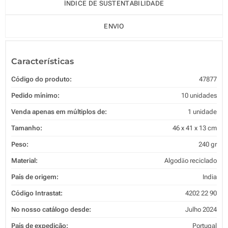
ÍNDICE DE SUSTENTABILIDADE
ENVIO
Características
Código do produto:
47877
Pedido mínimo:
10 unidades
Venda apenas em múltiplos de:
1 unidade
Tamanho:
46 x 41 x 13 cm
Peso:
240 gr
Material:
Algodăo reciclado
País de origem:
India
Código Intrastat:
4202 22 90
No nosso catálogo desde:
Julho 2024
País de expedição:
Portugal