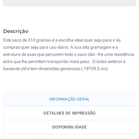
Sem impressão
100
200
Descrição
Atualizar
Outra :
Este saco de 310 gramas é a escolha ideal quer seja para ir às
compras quer seja para uso diário. A sua alta gramagem e a
estrutura de asas que percorem todo o saco dão -lhe uma resistência
extra que lhe permitem transportar mais peso . O bolso exterior é
bastante útil e tem dimensões generosas ( 18*29.5 cm)
INFORMAÇÃO GERAL
DETALHES DE IMPRESSÃO
DISPONIBILIDADE