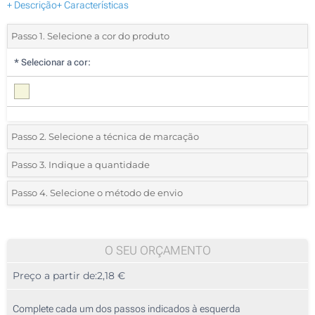
+ Descrição
+ Características
Passo 1. Selecione a cor do produto
*
Selecionar a cor:
Passo 2. Selecione a técnica de marcação
*
Selecione o tipo de marcação e as cores do logotipo:
Passo 3. Indique a quantidade
*
Quantidade mínima:
10
Passo 4. Selecione o método de envio
1 Cor (Na frente)
Quantidade
Standard
Preço/Unidade
2 Cores (Na frente)
10
O SEU ORÇAMENTO
3 Cores (Na frente)
Preço a partir de:
2,18 €
20
4 Cores (Na frente)
50
Complete cada um dos passos indicados à esquerda