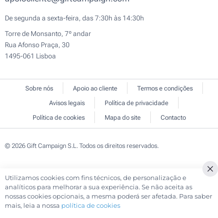
De segunda a sexta-feira, das 7:30h às 14:30h
Torre de Monsanto, 7º andar
Rua Afonso Praça, 30
1495-061 Lisboa
Sobre nós
Apoio ao cliente
Termos e condições
Avisos legais
Política de privacidade
Política de cookies
Mapa do site
Contacto
© 2026 Gift Campaign S.L. Todos os direitos reservados.
Utilizamos cookies com fins técnicos, de personalização e
Cl
analíticos para melhorar a sua experiência. Se não aceita as
Co
nossas cookies opcionais, a mesma poderá ser afetada. Para saber
Ba
mais, leia a nossa
política de cookies