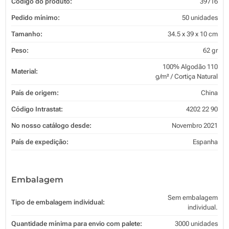
Código do produto:
39716
Pedido mínimo:
50 unidades
Tamanho:
34.5 x 39 x 10 cm
Peso:
62 gr
100% Algodão 110
Material:
g/m² / Cortiça Natural
País de origem:
China
Código Intrastat:
4202 22 90
No nosso catálogo desde:
Novembro 2021
País de expedição:
Espanha
Embalagem
Sem embalagem
Tipo de embalagem individual:
individual.
Quantidade mínima para envio com palete:
3000 unidades