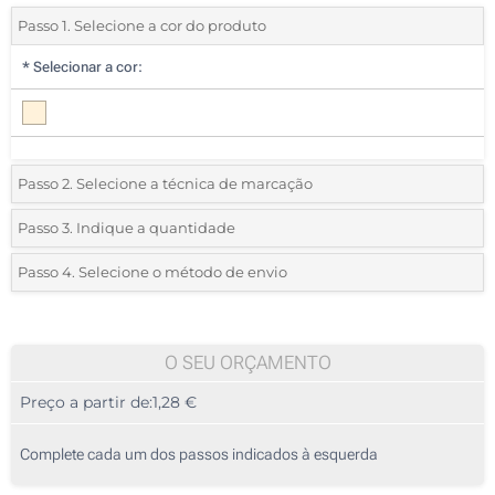
Passo 1. Selecione a cor do produto
*
Selecionar a cor:
Passo 2. Selecione a técnica de marcação
*
Selecione o tipo de marcação e as cores do logotipo:
Passo 3. Indique a quantidade
*
Quantidade mínima:
50
Passo 4. Selecione o método de envio
1 Cor (Num lado)
Quantidade
Standard
Preço/Unidade
2 Cores (Num lado)
50
O SEU ORÇAMENTO
3 Cores (Num lado)
Preço a partir de:
1,28 €
100
4 Cores (Num lado)
250
Complete cada um dos passos indicados à esquerda
1 Cor (Na bolsa)
500