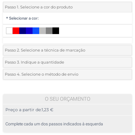
Passo 1. Selecione a cor do produto
*
Selecionar a cor:
Passo 2. Selecione a técnica de marcação
*
Selecione o tipo de marcação e as cores do logotipo:
Passo 3. Indique a quantidade
*
Quantidade mínima:
25
Passo 4. Selecione o método de envio
1 Cor (Num lado)
Quantidade
Standard
Preço/Unidade
2 Cores (Num lado)
25
O SEU ORÇAMENTO
3 Cores (Num lado)
Preço a partir de:
1,23 €
50
4 Cores (Num lado)
125
Complete cada um dos passos indicados à esquerda
Transferência digital a cores (Num lado)
250