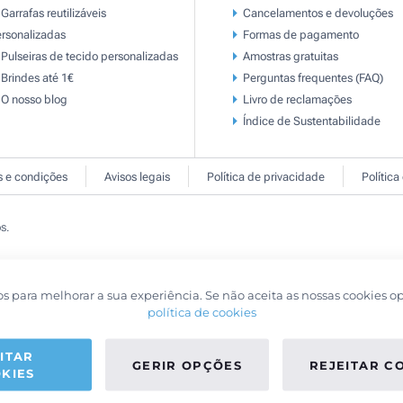
Garrafas reutilizáveis
Cancelamentos e devoluções
rsonalizadas
Formas de pagamento
Pulseiras de tecido personalizadas
Amostras gratuitas
Brindes até 1€
Perguntas frequentes (FAQ)
O nosso blog
Livro de reclamaçōes
Índice de Sustentabilidade
 e condições
Avisos legais
Política de privacidade
Política
s.
os para melhorar a sua experiência. Se não aceita as nossas cookies o
política de cookies
ITAR
GERIR OPÇÕES
REJEITAR C
KIES