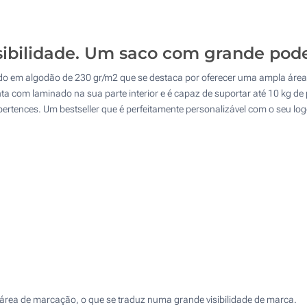
125
Transferência digital a cores (Num lado)
250
isibilidade. Um saco com grande pod
Sem impressão
500
nado em algodão de 230 gr/m2 que se destaca por oferecer uma ampla ár
Atualizar
Outra :
nta com laminado na sua parte interior e é capaz de suportar até 10 kg d
e pertences. Um bestseller que é perfeitamente personalizável com o seu l
ea de marcação, o que se traduz numa grande visibilidade de marca.