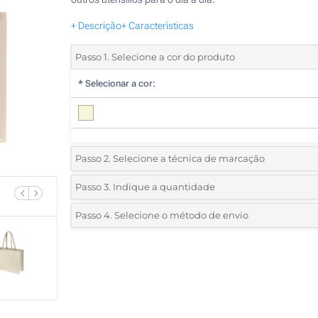
+ Descrição
+ Características
Passo 1. Selecione a cor do produto
*
Selecionar a cor:
Passo 2. Selecione a técnica de marcação
*
Selecione o tipo de marcação e as cores do logotipo:
Passo 3. Indique a quantidade
*
Quantidade mínima:
25
Passo 4. Selecione o método de envio
1 Cor (Num lado)
Quantidade
Standard
Preço/Unidade
2 Cores (Num lado)
25
3 Cores (Num lado)
50
4 Cores (Num lado)