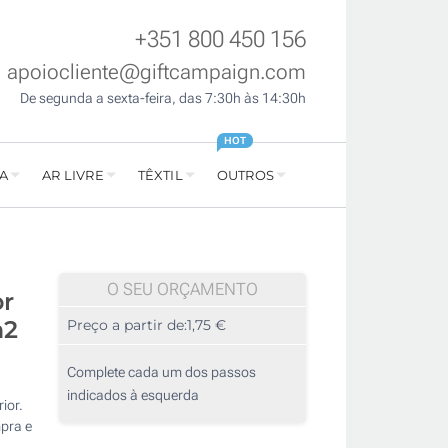
+351 800 450 156
apoiocliente@giftcampaign.com
De segunda a sexta-feira, das 7:30h às 14:30h
HOT
A
AR LIVRE
TÊXTIL
OUTROS
O SEU ORÇAMENTO
or
m2
Preço a partir de:
1,75 €
Complete cada um dos passos
indicados à esquerda
ior.
pra e