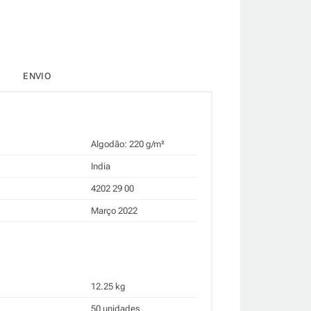
ENVIO
Algodão: 220 g/m²
India
4202 29 00
Março 2022
12.25 kg
50 unidades