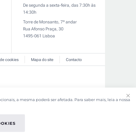
De segunda a sexta-feira, das 7:30h às
14:30h
Torre de Monsanto, 7º andar
Rua Afonso Praça, 30
1495-061 Lisboa
 de cookies
Mapa do site
Contacto
pcionais, a mesma poderá ser afetada. Para saber mais, leia a nossa
Clo
Coo
Bar
OOKIES