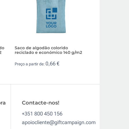
do
Saco de algodão colorido
Saco barato perso
2
reciclado e económico 140 g/m2
algodão com asas
g/m2
0,66 €
Preço a partir de:
0,6
Preço a partir de:
ra
Contacte-nos!
+351 800 450 156
apoiocliente@giftcampaign.com