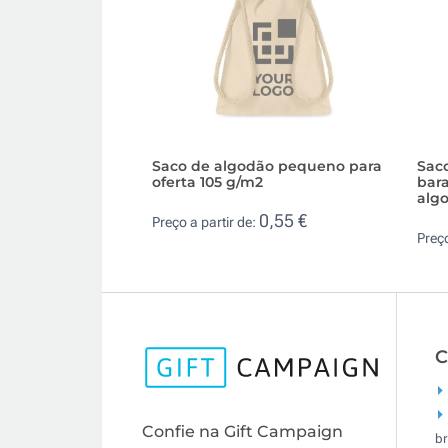
Saco de algodão pequeno para
Saco
oferta 105 g/m2
bar
alg
0,55 €
Preço a partir de:
Preço
C
Confie na Gift Campaign
br