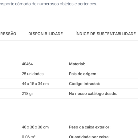
ransporte cómodo de numerosos objetos e pertences.
PRESSÃO
DISPONIBILIDADE
ÍNDICE DE SUSTENTABILIDADE
40464
Material:
25 unidades
País de origem:
44 x 15 x 34 cm
Código Intrastat:
218 gr
No nosso catálogo desde:
46 x 36 x 38 cm
Peso da caixa exterior:
0.06 m³
Quantidade por caixa: