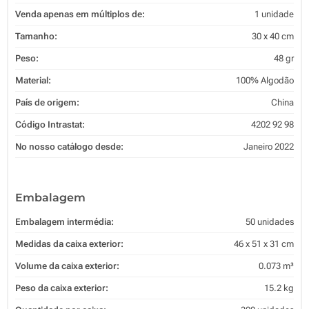
Venda apenas em múltiplos de:
1 unidade
Tamanho:
30 x 40 cm
Peso:
48 gr
Material:
100% Algodão
País de origem:
China
Código Intrastat:
4202 92 98
No nosso catálogo desde:
Janeiro 2022
Embalagem
Embalagem intermédia:
50 unidades
Medidas da caixa exterior:
46 x 51 x 31 cm
Volume da caixa exterior:
0.073 m³
Peso da caixa exterior:
15.2 kg