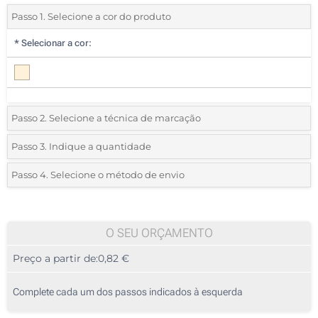
Passo 1. Selecione a cor do produto
*
Selecionar a cor:
Passo 2. Selecione a técnica de marcação
*
Selecione o tipo de marcação e as cores do logotipo:
Passo 3. Indique a quantidade
*
Quantidade mínima:
25
Passo 4. Selecione o método de envio
1 Cor (Num lado)
Quantidade
Standard
Preço/Unidade
2 Cores (Num lado)
25
O SEU ORÇAMENTO
3 Cores (Num lado)
Preço a partir de:
0,82 €
50
4 Cores (Num lado)
125
Complete cada um dos passos indicados à esquerda
Transferência digital a cores (Num lado)
250