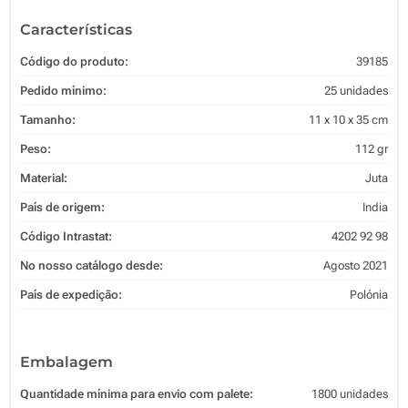
Características
Código do produto:
39185
Pedido mínimo:
25 unidades
Tamanho:
11 x 10 x 35 cm
Peso:
112 gr
Material:
Juta
País de origem:
India
Código Intrastat:
4202 92 98
No nosso catálogo desde:
Agosto 2021
País de expedição:
Polónia
Embalagem
Quantidade mínima para envio com palete:
1800 unidades