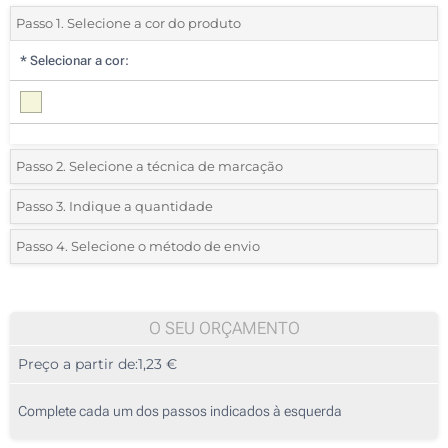
Passo 1. Selecione a cor do produto
*
Selecionar a cor:
Passo 2. Selecione a técnica de marcação
*
Selecione o tipo de marcação e as cores do logotipo:
Passo 3. Indique a quantidade
*
Quantidade mínima:
25
Passo 4. Selecione o método de envio
1 Cor (Num lado)
Quantidade
Standard
Preço/Unidade
2 Cores (Num lado)
25
O SEU ORÇAMENTO
3 Cores (Num lado)
Preço a partir de:
1,23 €
50
4 Cores (Num lado)
125
Complete cada um dos passos indicados à esquerda
Transferência digital a cores (Num lado)
250