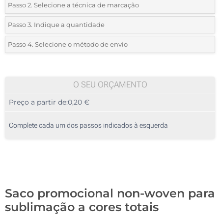
Passo 2. Selecione a técnica de marcação
*
Selecione o tipo de marcação e as cores do logotipo:
Passo 3. Indique a quantidade
*
Quantidade mínima:
360
Passo 4. Selecione o método de envio
1 Cor (Num lado)
Quantidade
Standard
Preço/Unidade
2 Cores (Num lado)
360
O SEU ORÇAMENTO
3 Cores (Num lado)
Preço a partir de:
0,20 €
720
4 Cores (Num lado)
1800
Complete cada um dos passos indicados à esquerda
Sublimação a cores (Num lado)
3600
Sem impressão
7200
Atualizar
Outra :
Saco promocional non-woven para
sublimação a cores totais