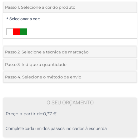
Passo 1. Selecione a cor do produto
*
Selecionar a cor:
Passo 2. Selecione a técnica de marcação
*
Selecione o tipo de marcação e as cores do logotipo:
Passo 3. Indique a quantidade
*
Quantidade mínima:
185
Passo 4. Selecione o método de envio
1 Cor (Num lado)
Quantidade
Standard
Preço/Unidade
Sem impressão
185
O SEU ORÇAMENTO
Preço a partir de:
0,37 €
370
925
Complete cada um dos passos indicados à esquerda
1850