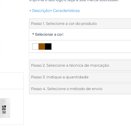
+ Descrição
+ Características
Passo 1. Selecione a cor do produto
*
Selecionar a cor:
Passo 2. Selecione a técnica de marcação
*
Selecione o tipo de marcação e as cores do logotipo:
Passo 3. Indique a quantidade
*
Quantidade mínima:
500
Passo 4. Selecione o método de envio
1 Cor (Num lado)
Quantidade
Standard
Preço/Unidade
Sem impressão
500
1000