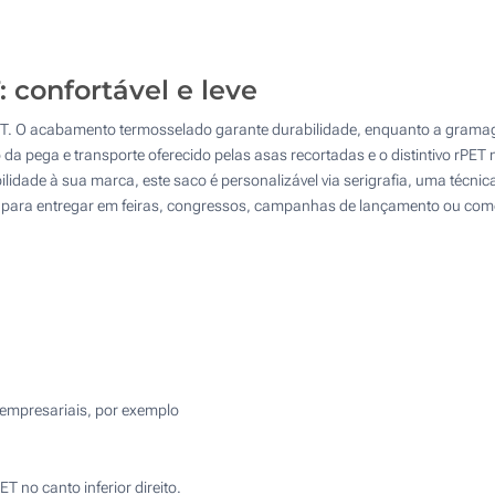
2500
5000
 confortável e leve
10000
PET. O acabamento termosselado garante durabilidade, enquanto a grama
Atualizar
Outra :
 da pega e transporte oferecido pelas asas recortadas e o distintivo rPET
bilidade à sua marca, este saco é personalizável via serigrafia, uma técni
da para entregar em feiras, congressos, campanhas de lançamento ou com
 empresariais, por exemplo
T no canto inferior direito.