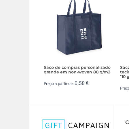
Saco de compras personalizado
Saco
grande em non-woven 80 g/m2
tec
110 
0,58 €
Preço a partir de:
Preço
C