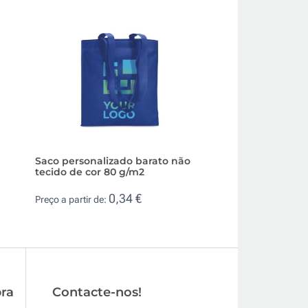
Saco personalizado barato não
Saco resistente 
tecido de cor 80 g/m2
barato para garra
75 cl
0,34 €
Preço a partir de:
0,0
Preço a partir de:
ra
Contacte-nos!