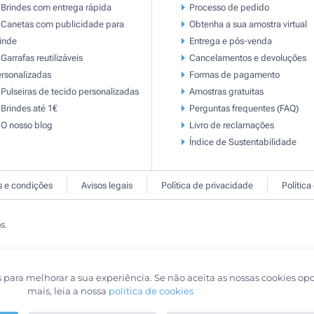
Brindes com entrega rápida
Processo de pedido
Canetas com publicidade para
Obtenha a sua amostra virtual
inde
Entrega e pós-venda
Garrafas reutilizáveis
Cancelamentos e devoluções
rsonalizadas
Formas de pagamento
Pulseiras de tecido personalizadas
Amostras gratuitas
Brindes até 1€
Perguntas frequentes (FAQ)
O nosso blog
Livro de reclamaçōes
Índice de Sustentabilidade
 e condições
Avisos legais
Política de privacidade
Política
s.
s para melhorar a sua experiência. Se não aceita as nossas cookies op
mais, leia a nossa
política de cookies