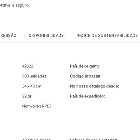
rtável e seguro.
PRESSÃO
DISPONIBILIDADE
ÍNDICE DE SUSTENTABILIDADE
42522
País de origem:
500 unidades
Código Intrastat:
34 x 43 cm
No nosso catálogo desde:
22 gr
País de expedição:
Nonwoven RPET