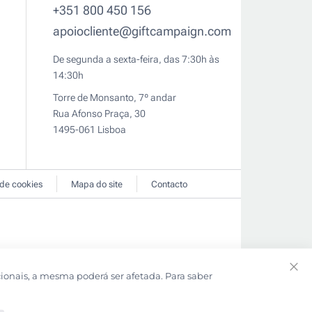
+351 800 450 156
apoiocliente@giftcampaign.com
De segunda a sexta-feira, das 7:30h às
14:30h
Torre de Monsanto, 7º andar
Rua Afonso Praça, 30
1495-061 Lisboa
 de cookies
Mapa do site
Contacto
cionais, a mesma poderá ser afetada. Para saber
Clo
Coo
Bar