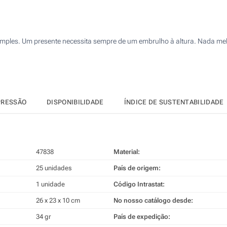
50
4 Cores (Na frente)
125
Sem impressão
mples. Um presente necessita sempre de um embrulho à altura. Nada melhor
250
500
Atualizar
Outra :
PRESSÃO
DISPONIBILIDADE
ÍNDICE DE SUSTENTABILIDADE
47838
Material:
25 unidades
País de origem:
1 unidade
Código Intrastat:
26 x 23 x 10 cm
No nosso catálogo desde:
34 gr
País de expedição: