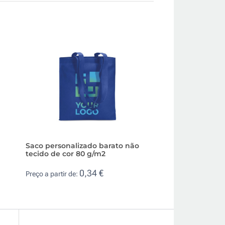
Saco personalizado barato não
Saco resistente 
tecido de cor 80 g/m2
barato para garra
75 cl
0,34 €
Preço a partir de:
0,0
Preço a partir de: