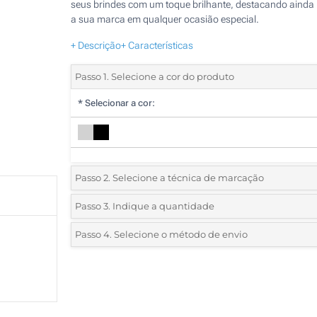
seus brindes com um toque brilhante, destacando ainda
a sua marca em qualquer ocasião especial.
+ Descrição
+ Características
Passo 1. Selecione a cor do produto
*
Selecionar a cor:
Passo 2. Selecione a técnica de marcação
*
Selecione o tipo de marcação e as cores do logotipo:
Passo 3. Indique a quantidade
*
Quantidade mínima:
25
Passo 4. Selecione o método de envio
1 Cor (Na frente)
Quantidade
Standard
Preço/Unidade
2 Cores (Na frente)
25
3 Cores (Na frente)