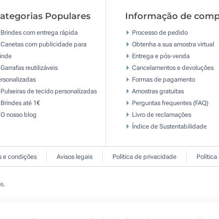
ategorias Populares
Informação de comp
Brindes com entrega rápida
Processo de pedido
Canetas com publicidade para
Obtenha a sua amostra virtual
inde
Entrega e pós-venda
Garrafas reutilizáveis
Cancelamentos e devoluções
rsonalizadas
Formas de pagamento
Pulseiras de tecido personalizadas
Amostras gratuitas
Brindes até 1€
Perguntas frequentes (FAQ)
O nosso blog
Livro de reclamaçōes
Índice de Sustentabilidade
 e condições
Avisos legais
Política de privacidade
Política
s.