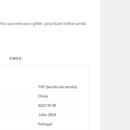
 que este saco glitter, para fazer brilhar ainda
ENVIO
TNT (tecido năo tecido)
China
4202 92 98
Julho 2024
Portugal