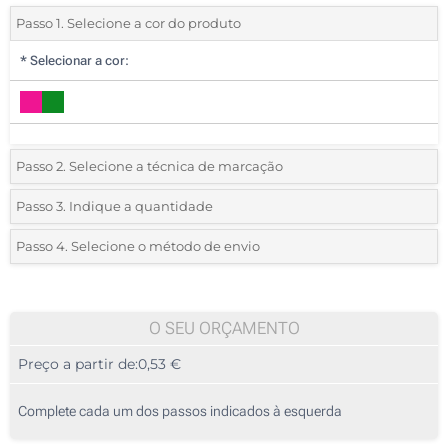
Passo 1. Selecione a cor do produto
*
Selecionar a cor:
Passo 2. Selecione a técnica de marcação
*
Selecione o tipo de marcação e as cores do logotipo:
Passo 3. Indique a quantidade
*
Quantidade mínima:
125
Passo 4. Selecione o método de envio
1 Cor (Num lado)
Quantidade
Standard
Preço/Unidade
Sem impressão
125
O SEU ORÇAMENTO
Preço a partir de:
0,53 €
250
625
Complete cada um dos passos indicados à esquerda
1250