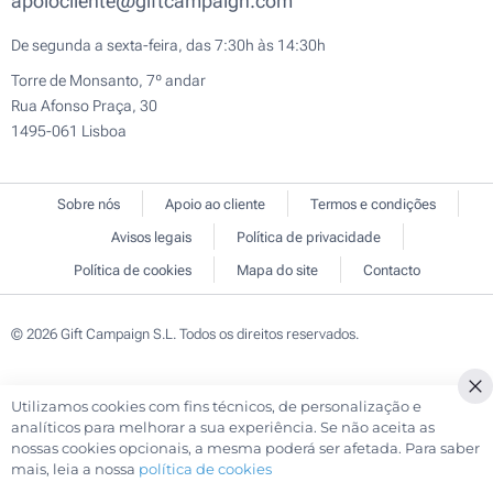
apoiocliente@giftcampaign.com
De segunda a sexta-feira, das 7:30h às 14:30h
Torre de Monsanto, 7º andar
Rua Afonso Praça, 30
1495-061 Lisboa
Sobre nós
Apoio ao cliente
Termos e condições
Avisos legais
Política de privacidade
Política de cookies
Mapa do site
Contacto
© 2026 Gift Campaign S.L. Todos os direitos reservados.
Utilizamos cookies com fins técnicos, de personalização e
Cl
analíticos para melhorar a sua experiência. Se não aceita as
Co
nossas cookies opcionais, a mesma poderá ser afetada. Para saber
Ba
mais, leia a nossa
política de cookies