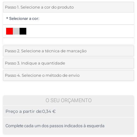
Passo 1. Selecione a cor do produto
*
Selecionar a cor:
Passo 2. Selecione a técnica de marcação
*
Selecione o tipo de marcação e as cores do logotipo:
Passo 3. Indique a quantidade
*
Quantidade mínima:
50
Passo 4. Selecione o método de envio
1 Cor (Num lado)
Quantidade
Standard
Preço/Unidade
Sem impressão
50
O SEU ORÇAMENTO
Preço a partir de:
0,34 €
100
250
Complete cada um dos passos indicados à esquerda
500