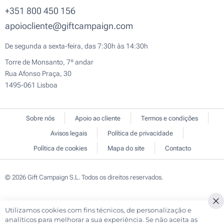
+351 800 450 156
apoiocliente@giftcampaign.com
De segunda a sexta-feira, das 7:30h às 14:30h
Torre de Monsanto, 7º andar
Rua Afonso Praça, 30
1495-061 Lisboa
Sobre nós
Apoio ao cliente
Termos e condições
Avisos legais
Política de privacidade
Política de cookies
Mapa do site
Contacto
© 2026 Gift Campaign S.L. Todos os direitos reservados.
Utilizamos cookies com fins técnicos, de personalização e
Cl
analíticos para melhorar a sua experiência. Se não aceita as
Co