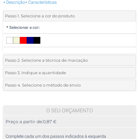
+ Descrição
+ Características
Passo 1. Selecione a cor do produto
*
Selecionar a cor:
Passo 2. Selecione a técnica de marcação
*
Selecione o tipo de marcação e as cores do logotipo:
Passo 3. Indique a quantidade
*
Quantidade mínima:
25
Passo 4. Selecione o método de envio
1 Cor (Num lado)
Quantidade
Standard
Preço/Unidade
Sem impressão
25
O SEU ORÇAMENTO
Preço a partir de:
0,87 €
50
125
Complete cada um dos passos indicados à esquerda