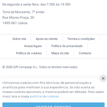
De segunda a sexta-feira, das 7:30h às 14:30h
Torre de Monsanto, 7º andar
Rua Afonso Praça, 30
1495-061 Lisboa
Sobre nós
Apoio ao cliente
Termos e condições
Avisos legais
Política de privacidade
Política de cookies
Mapa do site
Contacto
© 2026 Gift Campaign S.L. Todos os direitos reservados.
Utilizamos cookies com fins técnicos, de personalização e
Cl
analíticos para melhorar a sua experiência. Se não aceita as
Co
nossas cookies opcionais, a mesma poderá ser afetada. Para saber
Ba
mais, leia a nossa
política de cookies