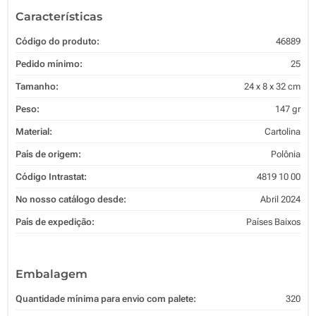
Características
Código do produto:
46889
Pedido mínimo:
25
Tamanho:
24 x 8 x 32 cm
Peso:
147 gr
Material:
Cartolina
País de origem:
Polônia
Código Intrastat:
4819 10 00
No nosso catálogo desde:
Abril 2024
País de expedição:
Países Baixos
Embalagem
Quantidade mínima para envio com palete:
320