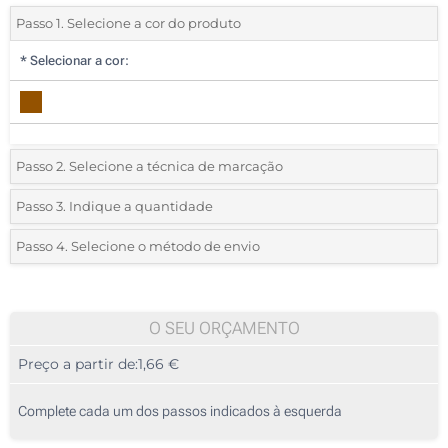
Passo 1. Selecione a cor do produto
*
Selecionar a cor:
Passo 2. Selecione a técnica de marcação
*
Selecione o tipo de marcação e as cores do logotipo:
Passo 3. Indique a quantidade
*
Quantidade mínima:
25
Passo 4. Selecione o método de envio
Impressão digital ECO (Num lado)
Quantidade
Standard
Preço/Unidade
Sem impressão
25
O SEU ORÇAMENTO
Preço a partir de:
1,66 €
50
125
Complete cada um dos passos indicados à esquerda
250