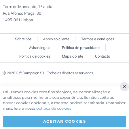
Torre de Monsanto, 7º andar
Rua Afonso Praça, 30
1495-061 Lisboa
Sobre nós
Apoio ao cliente
Termos e condições
Avisos legais
Política de privacidade
Política de cookies
Mapa do site
Contacto
© 2026 Gift Campaign S.L. Todos os direitos reservados.
Utilizamos cookies com fins técnicos, de personalização e
Cl
analíticos para melhorar a sua experiência. Se não aceita as
Co
nossas cookies opcionais, a mesma poderá ser afetada. Para saber
Ba
mais, leia a nossa
política de cookies
ACEITAR COOKIES